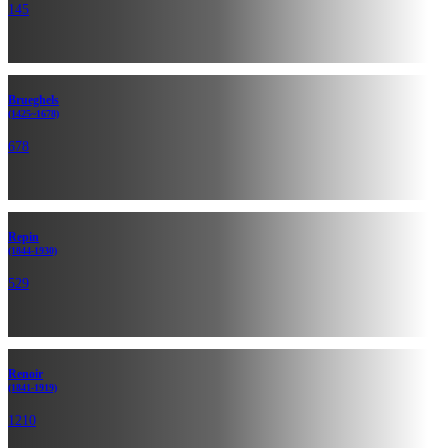
145
Brueghels
(1425~1678)
678
Repin
(1844-1930)
529
Renoir
(1841-1919)
1210