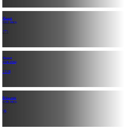
Manet
(1832-1883)
271
Monet
(1840-1926)
1339
Delacroix
(1798-1863)
96