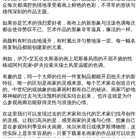
众每次都满腔热情地享受着画上鲜艳的色彩，不寻常的形状与
雄伟深刻的作品主题。
如果你是艺术的强烈爱好者，画布上的新形象与活泼色调每次
都会使你赞叹不已。艺术作品的形象非常逼真，像活的一样。
画颜料有时自由地漫开，有时溅出并匀整地落一层。每一幅名
画复制品都能创建新的元素。
例如，伊万•艾瓦佐夫斯基的画上尼斯暴风雨的不屈不挠的性
格或阿列克谢•萨夫拉索夫瑞士风景温暖的色调。
有趣的是，同一个大师的任何一件复制品都能开启他天才的新
特征。唯一的区别是画家的灵感来源。每个艺术家在创造古代
的、中世纪的或抽象的临摹画时都有自己的秘诀。画家巧妙地
将神秘的过去与无法预料的现实结合起来 。也许这就是为什
么参观画廊后能获得灵性与浪漫的心情。
在这里我们可以发现过去的艺术家和当代的艺术家们找寻创作
的灵感。让我们高兴的是，感受画家的灵魂与心情、想象自己
是在参观特列季亚科夫画廊、埃尔米塔日或俄罗斯博物馆，这
些实际上是非常容易的 – 只要下载著名画家的作品就可以欣赏