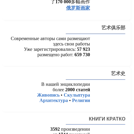
了
170 000
多幅画作
俄罗斯画家
艺术俱乐部
Современные авторы сами размещают
здесь свои работы
Уже зарегистрировались:
57 923
размещено работ:
659 730
艺术史
В нашей энциклопедии
более
2000 статей
Живопись
•
Скульптура
Архитектура
•
Религии
КНИГИ КРАТКО
3592
произведении