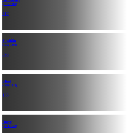
Aivazovsky
(1817-1900)
517
Shishkin
(1832-1898)
596
Klimt
(1862-1918)
138
Dürer
(1471-1528)