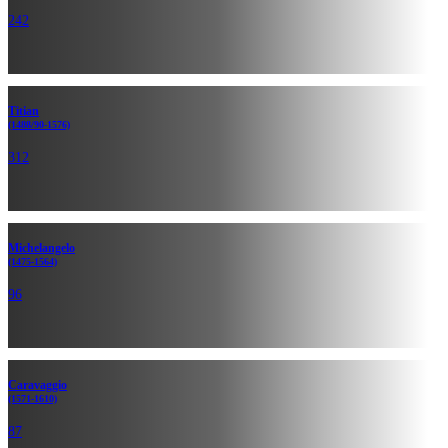
242
Titian
(1488/90-1576)
312
Michelan­gelo
(1475-1564)
96
Caravaggio
(1571-1610)
87