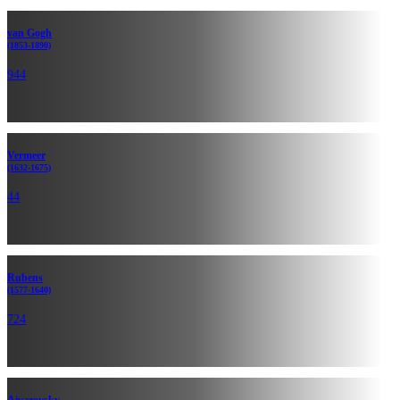
van Gogh
(1853-1890)
944
Vermeer
(1632-1675)
44
Rubens
(1577-1640)
724