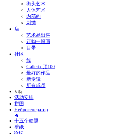
街头艺术
人体艺术
内部的
刺绣
店
艺术品出售
订购一幅画
目录
社区
线
Gallerix 顶100
最好的作品
新专辑
所有成员
互动
活动安排
拼图
Нейрогенератор
🔥
十五个谜题
壁纸
论坛