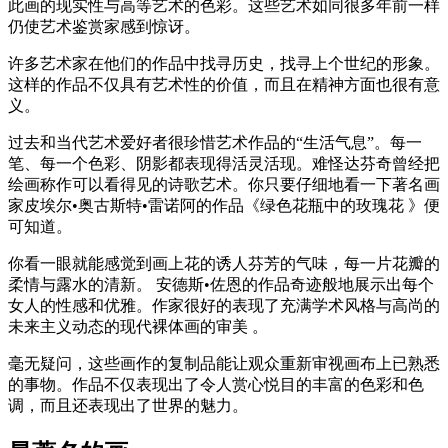
此画的现实性与高等艺术的色彩。这些艺术如同很多年前一样
仍使艺术鉴赏家感到惊讶。
许多艺术家在他们的作品中找寻历史，找寻上个世纪的形象。
这样的作品不仅具有艺术性的价值，而且在精神方面也很有意
义。
过去和当代艺术爱好者很珍惜艺术作品的“生活气息”。每一
笔、每一个色彩、阴影都表现得活灵活现。难怪达芬奇曾经把
绘画称作可以看得见的诗歌艺术。你只要仔细地看一下著名画
家皮埃尔•奥古斯特•雷诺阿的作品《绿色花瓶中的玫瑰花 》便
可知道。
你看一眼就能感觉到画上花的诱人芬芳的气味，每一片花瓣的
柔情与露水的清新。 安德斯•佐恩的作品奇迹般地展示出每个
女人的性感和优雅。作家很好的表现了充满学术风格与高尚的
未来主义动态的现代裸体画的审美 。
毫无疑问，这些画作的复制品能让观众重新审视画布上已熟悉
的事物。作品不仅表现出了令人赏心悦目的丰富的色彩和色
调，而且还表现出了世界的魅力。