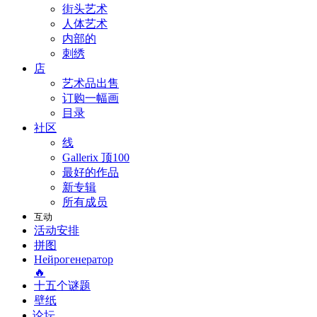
街头艺术
人体艺术
内部的
刺绣
店
艺术品出售
订购一幅画
目录
社区
线
Gallerix 顶100
最好的作品
新专辑
所有成员
互动
活动安排
拼图
Нейрогенератор
🔥
十五个谜题
壁纸
论坛