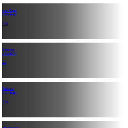
van Gogh
(1853-1890)
944
Vermeer
(1632-1675)
44
Rubens
(1577-1640)
724