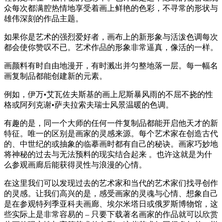
众每次都满腔热情地享受着画上鲜艳的色彩，不寻常的形状与
雄伟深刻的作品主题。
如果你是艺术的强烈爱好者，画布上的新形象与活泼色调每次
都会使你赞叹不已。艺术作品的形象非常逼真，像活的一样。
画颜料有时自由地漫开，有时溅出并匀整地落一层。每一幅名
画复制品都能创建新的元素。
例如，伊万•艾瓦佐夫斯基的画上尼斯暴风雨的不屈不挠的性
格或阿列克谢•萨夫拉索夫瑞士风景温暖的色调。
有趣的是，同一个大师的任何一件复制品都能开启他天才的新
特征。唯一的区别是画家的灵感来源。每个艺术家在创造古代
的、中世纪的或抽象的临摹画时都有自己的秘诀。画家巧妙地
将神秘的过去与无法预料的现实结合起来 。也许这就是为什
么参观画廊后能获得灵性与浪漫的心情。
在这里我们可以发现过去的艺术家和当代的艺术家们找寻创作
的灵感。让我们高兴的是，感受画家的灵魂与心情、想象自己
是在参观特列季亚科夫画廊、埃尔米塔日或俄罗斯博物馆，这
些实际上是非常容易的 – 只要下载著名画家的作品就可以欣赏