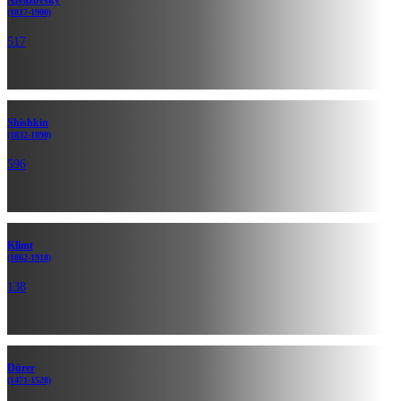
Aivazovsky
(1817-1900)
517
Shishkin
(1832-1898)
596
Klimt
(1862-1918)
138
Dürer
(1471-1528)