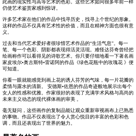
此画的现实性与高等艺术的色彩。这些艺术如同很多年前一样
仍使艺术鉴赏家感到惊讶。
许多艺术家在他们的作品中找寻历史，找寻上个世纪的形象。
这样的作品不仅具有艺术性的价值，而且在精神方面也很有意
义。
过去和当代艺术爱好者很珍惜艺术作品的“生活气息”。每一
笔、每一个色彩、阴影都表现得活灵活现。难怪达芬奇曾经把
绘画称作可以看得见的诗歌艺术。你只要仔细地看一下著名画
家皮埃尔•奥古斯特•雷诺阿的作品《绿色花瓶中的玫瑰花 》便
可知道。
你看一眼就能感觉到画上花的诱人芬芳的气味，每一片花瓣的
柔情与露水的清新。 安德斯•佐恩的作品奇迹般地展示出每个
女人的性感和优雅。作家很好的表现了充满学术风格与高尚的
未来主义动态的现代裸体画的审美 。
毫无疑问，这些画作的复制品能让观众重新审视画布上已熟悉
的事物。作品不仅表现出了令人赏心悦目的丰富的色彩和色
调，而且还表现出了世界的魅力。