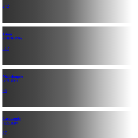
242
Titian
(1488/90-1576)
312
Michelan­gelo
(1475-1564)
96
Caravaggio
(1571-1610)
87