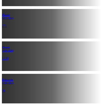
Manet
(1832-1883)
271
Monet
(1840-1926)
1339
Delacroix
(1798-1863)
96