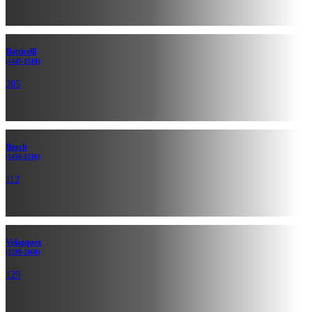
Botticelli
(1445-1510)
205
Bosch
(1450-1516)
112
Velazquez
(1599-1660)
129