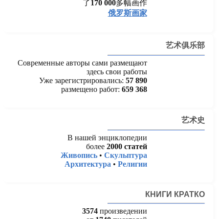
了
170 000
多幅画作
俄罗斯画家
艺术俱乐部
Современные авторы сами размещают
здесь свои работы
Уже зарегистрировались:
57 890
размещено работ:
659 368
艺术史
В нашей энциклопедии
более
2000 статей
Живопись
•
Скульптура
Архитектура
•
Религии
КНИГИ КРАТКО
3574
произведении