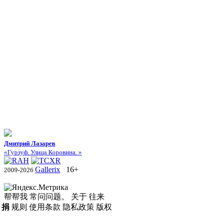
Дмитрий Лазарев
«Гурзуф. Улица Коровина. »
Gallerix
16+
2009-2026
帮帮我
常问问题。
关于
往来
捐
规则
使用条款
隐私政策
版权