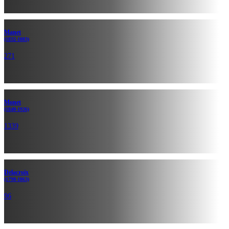
Manet
(1832-1883)
271
Monet
(1840-1926)
1339
Delacroix
(1798-1863)
96