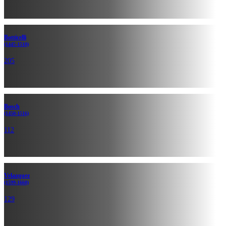
Botticelli
(1445-1510)
205
Bosch
(1450-1516)
112
Velazquez
(1599-1660)
129