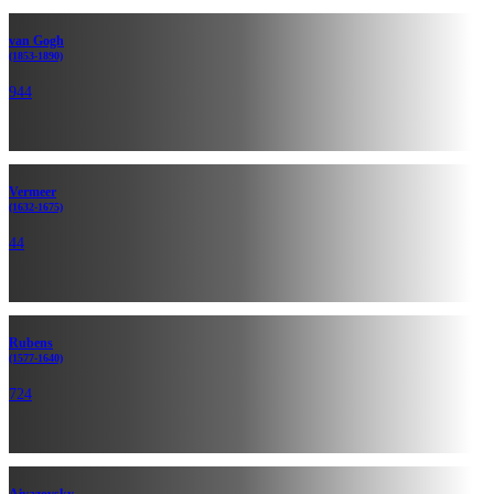
van Gogh
(1853-1890)
944
Vermeer
(1632-1675)
44
Rubens
(1577-1640)
724