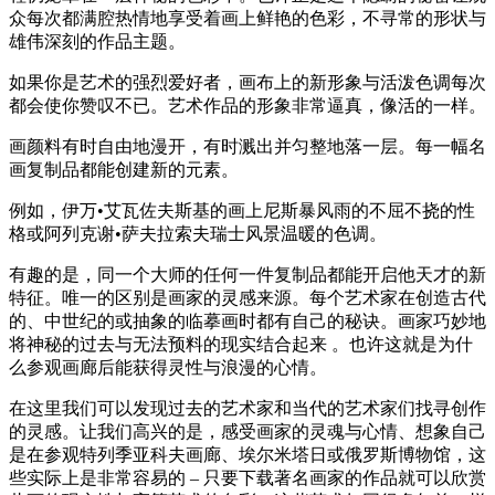
众每次都满腔热情地享受着画上鲜艳的色彩，不寻常的形状与
雄伟深刻的作品主题。
如果你是艺术的强烈爱好者，画布上的新形象与活泼色调每次
都会使你赞叹不已。艺术作品的形象非常逼真，像活的一样。
画颜料有时自由地漫开，有时溅出并匀整地落一层。每一幅名
画复制品都能创建新的元素。
例如，伊万•艾瓦佐夫斯基的画上尼斯暴风雨的不屈不挠的性
格或阿列克谢•萨夫拉索夫瑞士风景温暖的色调。
有趣的是，同一个大师的任何一件复制品都能开启他天才的新
特征。唯一的区别是画家的灵感来源。每个艺术家在创造古代
的、中世纪的或抽象的临摹画时都有自己的秘诀。画家巧妙地
将神秘的过去与无法预料的现实结合起来 。也许这就是为什
么参观画廊后能获得灵性与浪漫的心情。
在这里我们可以发现过去的艺术家和当代的艺术家们找寻创作
的灵感。让我们高兴的是，感受画家的灵魂与心情、想象自己
是在参观特列季亚科夫画廊、埃尔米塔日或俄罗斯博物馆，这
些实际上是非常容易的 – 只要下载著名画家的作品就可以欣赏