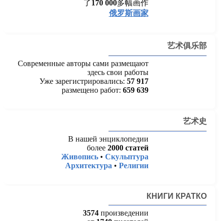
了
170 000
多幅画作
俄罗斯画家
艺术俱乐部
Современные авторы сами размещают
здесь свои работы
Уже зарегистрировались:
57 917
размещено работ:
659 639
艺术史
В нашей энциклопедии
более
2000 статей
Живопись
•
Скульптура
Архитектура
•
Религии
КНИГИ КРАТКО
3574
произведении