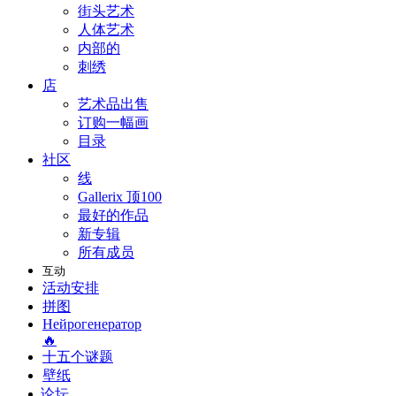
街头艺术
人体艺术
内部的
刺绣
店
艺术品出售
订购一幅画
目录
社区
线
Gallerix 顶100
最好的作品
新专辑
所有成员
互动
活动安排
拼图
Нейрогенератор
🔥
十五个谜题
壁纸
论坛