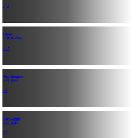
242
Titian
(1488/90-1576)
312
Michelan­gelo
(1475-1564)
96
Caravaggio
(1571-1610)
87