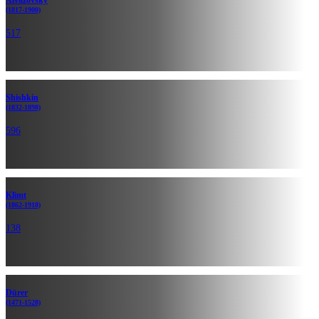
Aivazovsky
(1817-1900)
517
Shishkin
(1832-1898)
596
Klimt
(1862-1918)
138
Dürer
(1471-1528)