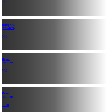
145
Brueghels
(1425~1678)
678
Repin
(1844-1930)
529
Renoir
(1841-1919)
1210