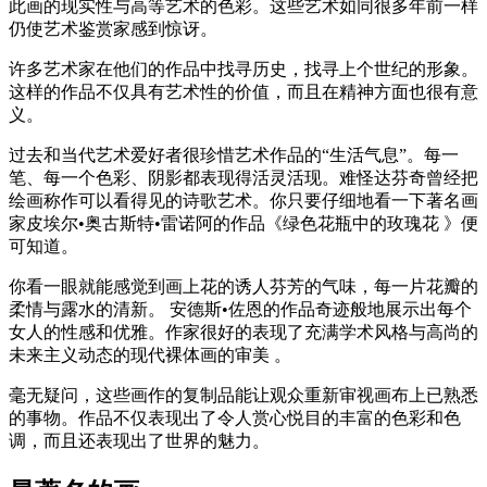
此画的现实性与高等艺术的色彩。这些艺术如同很多年前一样
仍使艺术鉴赏家感到惊讶。
许多艺术家在他们的作品中找寻历史，找寻上个世纪的形象。
这样的作品不仅具有艺术性的价值，而且在精神方面也很有意
义。
过去和当代艺术爱好者很珍惜艺术作品的“生活气息”。每一
笔、每一个色彩、阴影都表现得活灵活现。难怪达芬奇曾经把
绘画称作可以看得见的诗歌艺术。你只要仔细地看一下著名画
家皮埃尔•奥古斯特•雷诺阿的作品《绿色花瓶中的玫瑰花 》便
可知道。
你看一眼就能感觉到画上花的诱人芬芳的气味，每一片花瓣的
柔情与露水的清新。 安德斯•佐恩的作品奇迹般地展示出每个
女人的性感和优雅。作家很好的表现了充满学术风格与高尚的
未来主义动态的现代裸体画的审美 。
毫无疑问，这些画作的复制品能让观众重新审视画布上已熟悉
的事物。作品不仅表现出了令人赏心悦目的丰富的色彩和色
调，而且还表现出了世界的魅力。