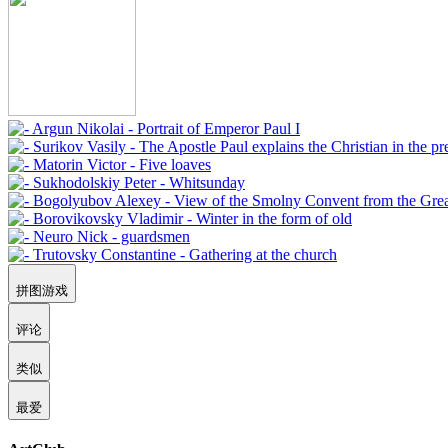
拼图游戏
评论
类似
最爱