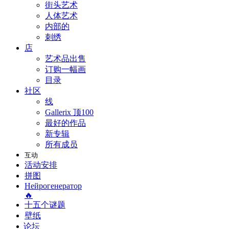
街头艺术
人体艺术
内部的
刺绣
店
艺术品出售
订购一幅画
目录
社区
线
Gallerix 顶100
最好的作品
新专辑
所有成员
互动
活动安排
拼图
Нейрогенератор
🔥
十五个谜题
壁纸
论坛