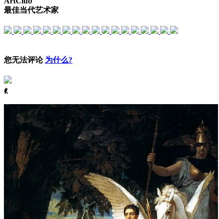
ArtClub
最佳当代艺术家
您无法评论
为什么?
ꈅ