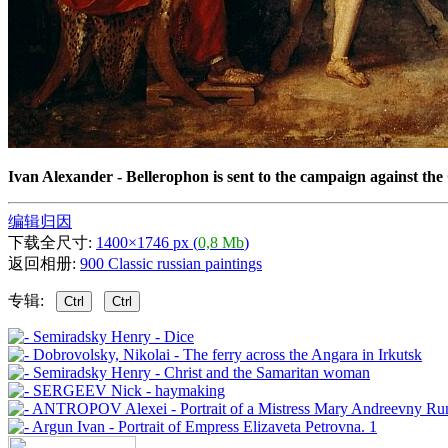
Ivan Alexander - Bellerophon is sent to the campaign against th
编辑归因
下载全尺寸:
1400×1746 px (
0,8 Mb
)
返回相册:
900 Classic russian paintings
专辑:
Ctrl
Ctrl