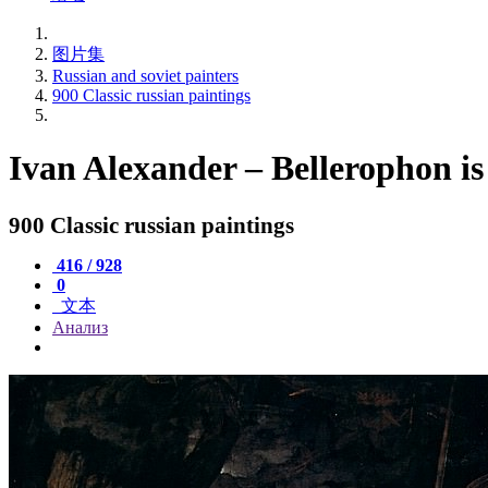
图片集
Russian and soviet painters
900 Classic russian paintings
Ivan Alexander – Bellerophon is
900 Classic russian paintings
416 / 928
0
文本
Анализ