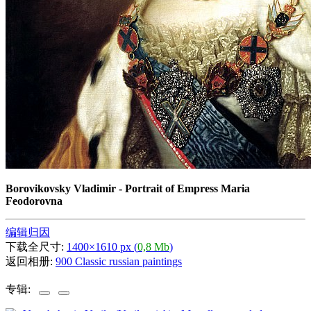
Borovikovsky Vladimir - Portrait of Empress Maria
Feodorovna
编辑归因
下载全尺寸:
1400×1610 px (
0,8 Mb
)
返回相册:
900 Classic russian paintings
专辑: