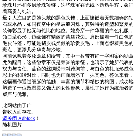
珍珠耳环和多层珍珠项链，这些珠宝在光线下熠熠生辉，象征
着高贵与纯洁。
最引人注目的是她头戴的黑色头饰，上面镶嵌着无数细碎的钻
石或水晶，如同夜空中的星辰般闪烁，其独特的造型和繁复的
装饰彰显了她无与伦比的地位。她身穿一件华丽的白色礼服，
领口呈心形，边缘饰有精致的蕾丝花边。肩部披着一件白色的
毛皮斗篷，可能是貂皮或类似的珍贵皮毛，上面点缀着黑色的
斑点，更添几分华贵与冷峻。
胸前佩戴着多枚勋章和绶带，其中一枚带有红十字图案的勋章
尤为醒目，这些徽章不仅是荣誉的象征，也暗示了她所代表的
权力与责任。蓝色的丝绸绶带斜跨胸前，与白色的礼服形成色
彩上的和谐对比，同时也为画面增添了一抹亮色。整体来看，
这幅画作通过细腻的笔触、丰富的细节和精妙的构图，成功地
塑造了一位既温柔又强大的女性形象，展现了她作为统治者的
威严与优雅。
此网站由于广
告收入而存在。
请关闭 Adblock
！
随机图片