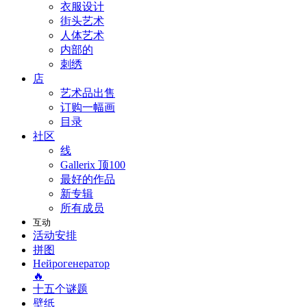
衣服设计
街头艺术
人体艺术
内部的
刺绣
店
艺术品出售
订购一幅画
目录
社区
线
Gallerix 顶100
最好的作品
新专辑
所有成员
互动
活动安排
拼图
Нейрогенератор
🔥
十五个谜题
壁纸