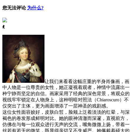
您无法评论
为什么?
ꈅ
让我们来看看这幅庄重的半身肖像画，画
中人物是一位尊贵的女性，她正凝视着观者，神情中流露出一
种宁静而坚定的自信。画家采用了经典的深色背景，将观众的
视线牢牢锁定在人物身上，这种明暗对照法（Chiaroscuro）不
仅突出了主体，更为画面增添了一层神圣的戏剧感。
这位女性面容姣好，皮肤白皙，脸颊上泛着淡淡的红晕，与深
褐色的卷发形成鲜明对比。她的眼神清澈而深邃，直视前方，
仿佛在与每一位观众进行无声的交流，嘴角微微上扬，带着一
丝若有若无的微笑，既显得亲切又不失威严。她佩戴着硕大的