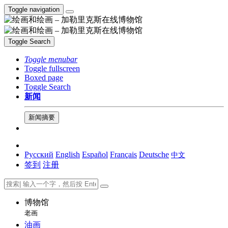
Toggle navigation
Toggle Search
Toggle menubar
Toggle fullscreen
Boxed page
Toggle Search
新闻
新闻摘要
Русский
English
Español
Français
Deutsche
中文
签到
注册
博物馆
老画
油画