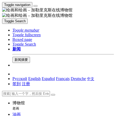
Toggle navigation
Toggle Search
Toggle menubar
Toggle fullscreen
Boxed page
Toggle Search
新闻
新闻摘要
Русский
English
Español
Français
Deutsche
中文
签到
注册
博物馆
老画
油画