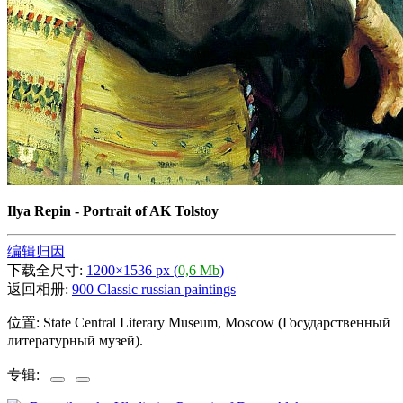
Ilya Repin - Portrait of AK Tolstoy
编辑归因
下载全尺寸:
1200×1536 px (
0,6 Mb
)
返回相册:
900 Classic russian paintings
位置: State Central Literary Museum, Moscow (Государственный
литературный музей).
专辑: