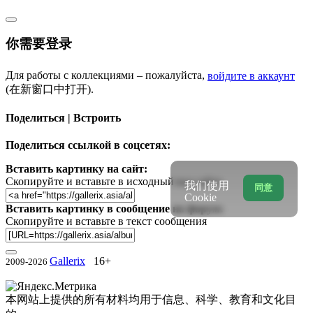
你需要登录
Для работы с коллекциями – пожалуйста,
войдите в аккаунт
(在新窗口中打开).
Поделиться | Встроить
Поделиться ссылкой в соцсетях:
Вставить картинку на сайт:
Скопируйте и вставьте в исходный код сайта
我们使用
同意
Cookie
Вставить картинку в сообщение на форум:
Скопируйте и вставьте в текст сообщения
Gallerix
16+
2009-2026
本网站上提供的所有材料均用于信息、科学、教育和文化目