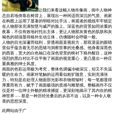
让我们来看这幅人物肖像画，画中人物神
态自若地倚靠在椅背上，展现出一种闲适而深沉的气质。画家
在构图上运用了显著的明暗对比手法，将观者的视线牢牢锁定
在人物那张充满智慧与威严的脸上。深蓝色的背景如同浓重的
夜幕，不仅有效地衬托出主体，更让人物那灰黄色的肌肤和灰
褐色的胡须显得格外生动立体，仿佛随时会呼吸一般。
人物的目光深邃而锐利，穿透画面直视前方，那双湛蓝的眼睛
里似乎蕴含着无尽的思绪与洞察世事的沧桑感。他身着深黑色
的西装，宽大的白色袖口在深色背景的映衬下格外醒目，这种
强烈的黑白对比不仅平衡了画面的视觉重心，更凸显出一种庄
重典雅的绅士风度。
画面的色彩运用极为考究，整体色调偏冷峻深沉，却又不失温
暖的生命力。画家对笔触的运用看似粗犷随意，实则充满张
力，特别是在处理人物面部光影和衣物褶皱时，每一笔都显得
厚重而有力，赋予了画面极强的质感与雕塑感。整幅画作不仅
仅是对一位绅士外貌的精准捕捉，更深刻地揭示了其内在的精
神世界 – – 那是一种历经沧桑后的从容不迫，以及一种令人敬
畏的思想深度。
此网站由于广