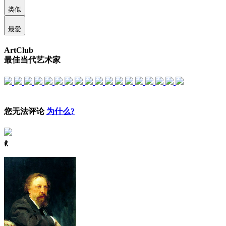
类似
最爱
ArtClub
最佳当代艺术家
您无法评论
为什么?
ꈅ