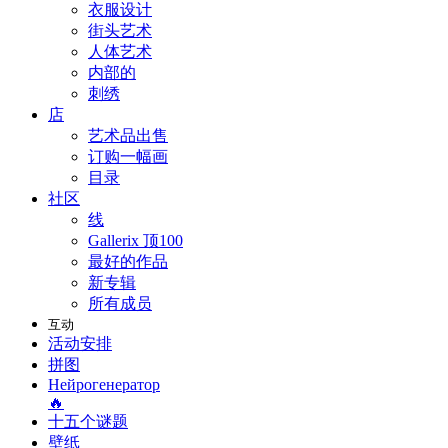
衣服设计
街头艺术
人体艺术
内部的
刺绣
店
艺术品出售
订购一幅画
目录
社区
线
Gallerix 顶100
最好的作品
新专辑
所有成员
互动
活动安排
拼图
Нейрогенератор
🔥
十五个谜题
壁纸