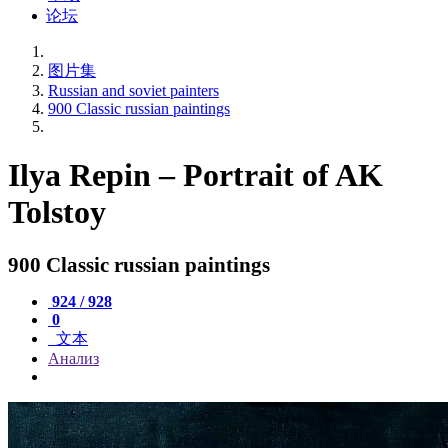
论坛
图片集
Russian and soviet painters
900 Classic russian paintings
Ilya Repin – Portrait of AK
Tolstoy
900 Classic russian paintings
924 / 928
0
文本
Анализ