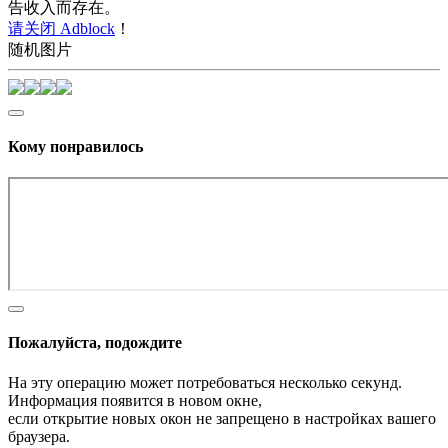
告收入而存在。
请关闭 Adblock
！
随机图片
Кому понравилось
Пожалуйста, подождите
На эту операцию может потребоваться несколько секунд.
Информация появится в новом окне,
если открытие новых окон не запрещено в настройках вашего
браузера.