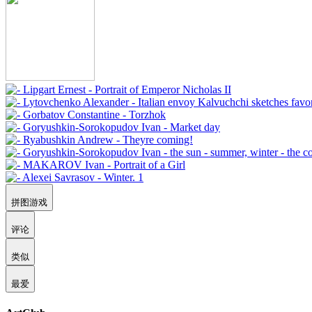
拼图游戏
评论
类似
最爱