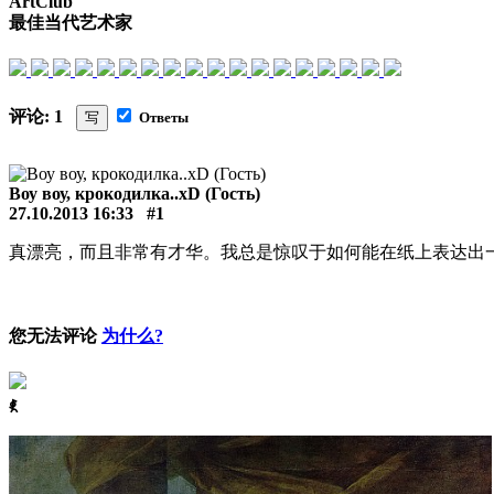
ArtClub
最佳当代艺术家
评论: 1
写
Ответы
Воу воу, крокодилка..xD (Гость)
27.10.2013 16:33
#1
真漂亮，而且非常有才华。我总是惊叹于如何能在纸上表达出
您无法评论
为什么?
ꈅ