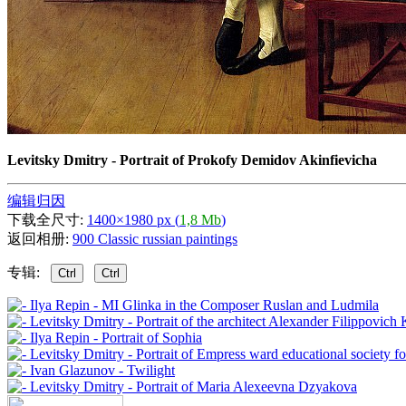
Levitsky Dmitry - Portrait of Prokofy Demidov Akinfievicha
编辑归因
下载全尺寸:
1400×1980 px (
1,8 Mb
)
返回相册:
900 Classic russian paintings
专辑:
Ctrl
Ctrl