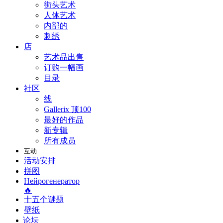
街头艺术
人体艺术
内部的
刺绣
店
艺术品出售
订购一幅画
目录
社区
线
Gallerix 顶100
最好的作品
新专辑
所有成员
互动
活动安排
拼图
Нейрогенератор
🔥
十五个谜题
壁纸
论坛