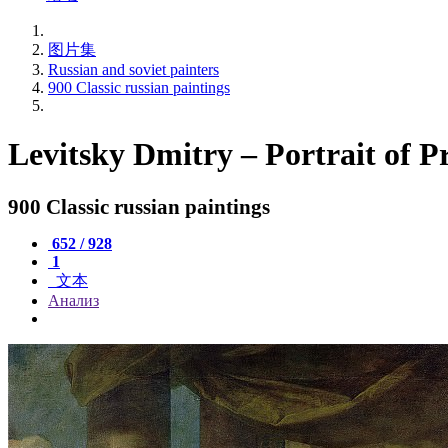
图片集
Russian and soviet painters
900 Classic russian paintings
Levitsky Dmitry – Portrait of 
900 Classic russian paintings
652 / 928
1
文本
Анализ