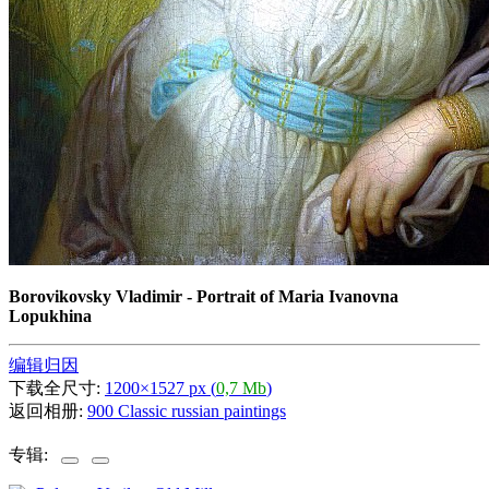
Borovikovsky Vladimir - Portrait of Maria Ivanovna
Lopukhina
编辑归因
下载全尺寸:
1200×1527 px (
0,7 Mb
)
返回相册:
900 Classic russian paintings
专辑: