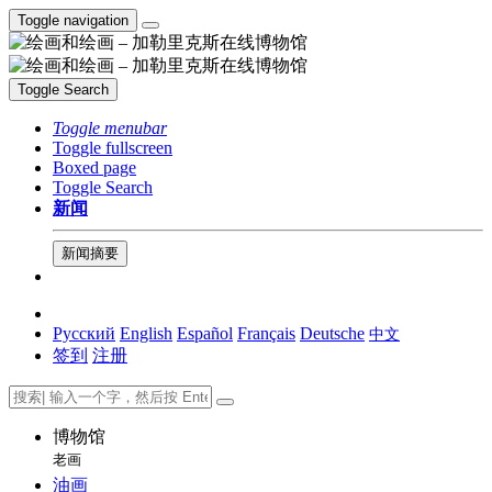
Toggle navigation
Toggle Search
Toggle menubar
Toggle fullscreen
Boxed page
Toggle Search
新闻
新闻摘要
Русский
English
Español
Français
Deutsche
中文
签到
注册
博物馆
老画
油画