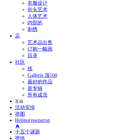
衣服设计
街头艺术
人体艺术
内部的
刺绣
店
艺术品出售
订购一幅画
目录
社区
线
Gallerix 顶100
最好的作品
新专辑
所有成员
互动
活动安排
拼图
Нейрогенератор
🔥
十五个谜题
壁纸