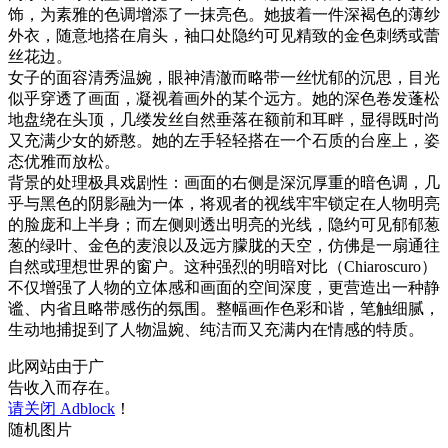
饰，为素雅的色调增添了一抹亮色。她披着一件深褐色的薄纱
外衣，随意地搭在肩头，袖口处隐约可见精致的金色刺绣或蕾
丝花边。
女子的面容清秀温婉，眼神清澈而略带一丝忧郁的沉思，目光
似乎穿透了画面，凝视着画外的某个远方。她的深色卷发蓬松
地盘绕在头顶，几缕发丝自然垂落在额前和耳畔，显得既时尚
又充满少女的娇憨。她的左手轻轻搭在一个石质的台座上，姿
态优雅而放松。
背景的处理极具戏剧性：画面的右侧是深沉厚重的暗色调，几
乎与黑色的阴影融为一体，将观者的视线牢牢锁定在人物明亮
的脸庞和上半身；而左侧则透出明亮的光线，隐约可见郁郁葱
葱的绿叶、金色的麦浪以及远方朦胧的天空，仿佛是一扇通往
自然或理想世界的窗户。这种强烈的明暗对比（Chiaroscuro）
不仅增强了人物的立体感和画面的空间深度，更营造出一种静
谧、内省且略带感伤的氛围。整幅画作色彩和谐，笔触细腻，
生动地捕捉到了人物温婉、纯洁而又充满内在情感的特质。
此网站由于广
告收入而存在。
请关闭 Adblock
！
随机图片