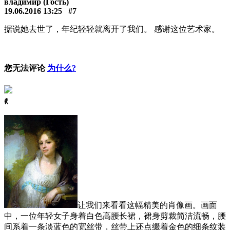
владимир (Гость)
19.06.2016 13:25
#7
据说她去世了，年纪轻轻就离开了我们。 感谢这位艺术家。
您无法评论
为什么?
ꈅ
让我们来看看这幅精美的肖像画。画面
中，一位年轻女子身着白色高腰长裙，裙身剪裁简洁流畅，腰
间系着一条淡蓝色的宽丝带，丝带上还点缀着金色的细条纹装