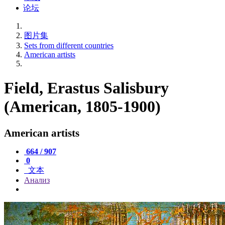
论坛
图片集
Sets from different countries
American artists
Field, Erastus Salisbury
(American, 1805-1900)
American artists
664 / 907
0
文本
Анализ