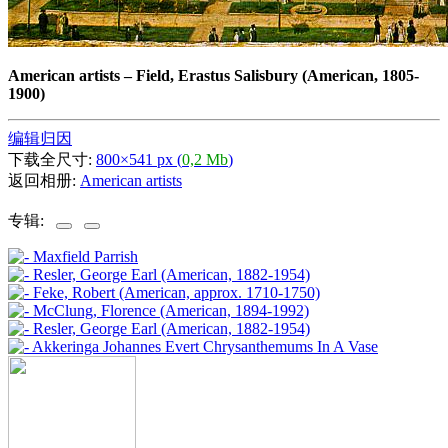
American artists
–
Field, Erastus Salisbury (American, 1805-
1900)
编辑归因
下载全尺寸:
800×541 px (
0,2 Mb
)
返回相册:
American artists
专辑: