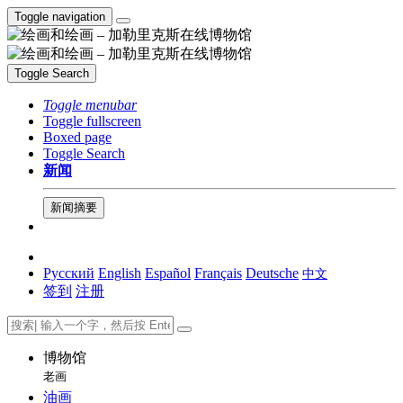
Toggle navigation
Toggle Search
Toggle menubar
Toggle fullscreen
Boxed page
Toggle Search
新闻
新闻摘要
Русский
English
Español
Français
Deutsche
中文
签到
注册
博物馆
老画
油画