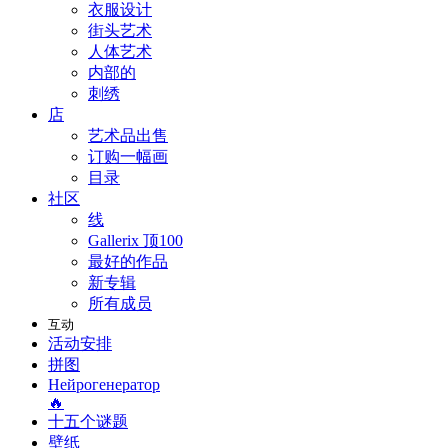
衣服设计
街头艺术
人体艺术
内部的
刺绣
店
艺术品出售
订购一幅画
目录
社区
线
Gallerix 顶100
最好的作品
新专辑
所有成员
互动
活动安排
拼图
Нейрогенератор
🔥
十五个谜题
壁纸