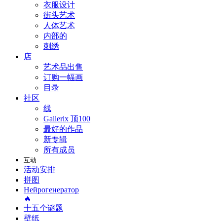
衣服设计
街头艺术
人体艺术
内部的
刺绣
店
艺术品出售
订购一幅画
目录
社区
线
Gallerix 顶100
最好的作品
新专辑
所有成员
互动
活动安排
拼图
Нейрогенератор
🔥
十五个谜题
壁纸