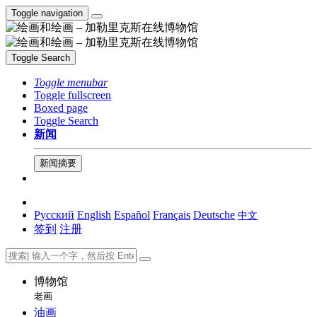
Toggle navigation
Toggle Search
Toggle menubar
Toggle fullscreen
Boxed page
Toggle Search
新闻
新闻摘要
Русский
English
Español
Français
Deutsche
中文
签到
注册
博物馆
老画
油画