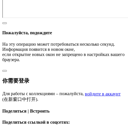
Пожалуйста, подождите
На эту операцию может потребоваться несколько секунд.
Информация появится в новом окне,
если открытие новых окон не запрещено в настройках вашего
браузера.
你需要登录
Для работы с коллекциями – пожалуйста,
войдите в аккаунт
(在新窗口中打开).
Поделиться | Встроить
Поделиться ссылкой в соцсетях: