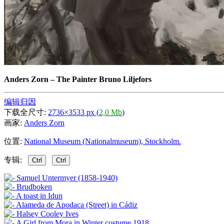
Anders Zorn
–
The Painter Bruno Liljefors
编辑归因
下载全尺寸:
2736×3533 px (
2,0 Mb
)
画家:
Anders Zorn
位置:
National Museum (Nationalmuseum), Stockholm.
专辑:
Ctrl
Ctrl