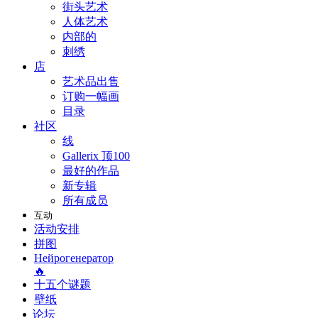
街头艺术
人体艺术
内部的
刺绣
店
艺术品出售
订购一幅画
目录
社区
线
Gallerix 顶100
最好的作品
新专辑
所有成员
互动
活动安排
拼图
Нейрогенератор
🔥
十五个谜题
壁纸
论坛