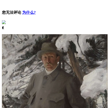
您无法评论
为什么?
ꈅ