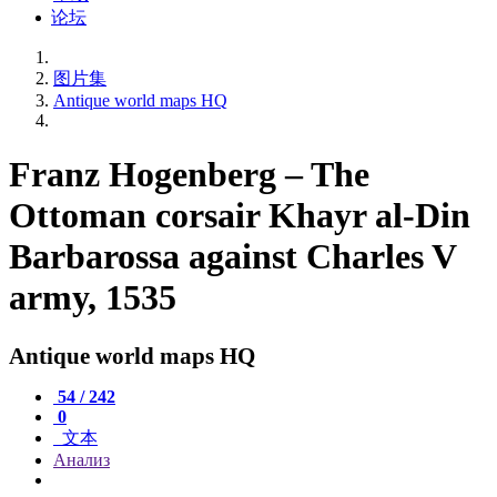
论坛
图片集
Antique world maps HQ
Franz Hogenberg – The
Ottoman corsair Khayr al-Din
Barbarossa against Charles V
army, 1535
Antique world maps HQ
54 / 242
0
文本
Анализ