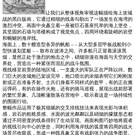
让我们从整体视角审视这幅描绘海上攻城
战的黑白版画，它通过精细的线条勾勒出了一场发生在海湾的
激烈冲突。画面中央矗立着一座被巨石基座托举的海上堡垒，
其坚固的石墙与塔楼构成了视觉焦点，四周环绕着陡峭的岩壁
和蜿蜒的海岸线。
海面上，数十艘造型各异的帆船 – – 从大型多层甲板战船到小
型快速划桨艇 – – 散布在波涛之间。许多船只正冒着滚滚黑
烟，显然正处于激烈的炮击之中，硝烟弥漫在海面与天空的交
界处，营造出一种紧张而混乱的战斗氛围。
视线移至前景的陆地区域，一支庞大的军队正在严阵以待。数
门巨大的攻城炮已架设完毕，炮口喷出的浓烟表明它们刚刚发
射或正在准备齐射。士兵们身着不同样式的盔甲，有的正在搬
运弹药，有的在操作火炮，还有的骑马巡视，展现出战前部署
的繁忙景象。几顶帐篷散落在营地中，暗示着这是一场持续性
的围困行动。
整幅作品运用了极其细腻的交叉排线技法来表现光影与体积
感，岩石的粗糙质感、水面的波光粼粼以及硝烟的朦胧形态都
通过不同密度的线条得到了生动呈现。画面构图巧妙地将观者
的视线引向中心的堡垒，同时利用海岸线的弧度将四周的战火
场景尽收眼底，形成一种既具象又富有戏剧张力的战争图景。