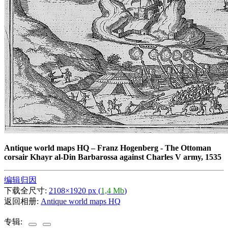
Antique world maps HQ
–
Franz Hogenberg - The Ottoman
corsair Khayr al-Din Barbarossa against Charles V army, 1535
编辑归因
下载全尺寸:
2108×1920 px (
1,4 Mb
)
返回相册:
Antique world maps HQ
专辑: