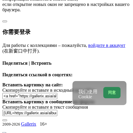
если открытие новых окон не запрещено в настройках вашего
браузера.
你需要登录
Для работы с коллекциями – пожалуйста,
войдите в аккаунт
(在新窗口中打开).
Поделиться | Встроить
Поделиться ссылкой в соцсетях:
Вставить картинку на сайт:
Скопируйте и вставьте в исходный код сайта
我们使用
同意
Cookie
Вставить картинку в сообщение на форум:
Скопируйте и вставьте в текст сообщения
Gallerix
16+
2009-2026