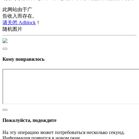
此网站由于广
告收入而存在。
请关闭 Adblock
！
随机图片
Кому понравилось
Пожалуйста, подождите
На эту операцию может потребоваться несколько секунд.
Информация появится в новом окне,