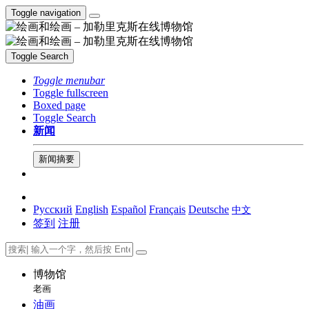
Toggle navigation
Toggle Search
Toggle menubar
Toggle fullscreen
Boxed page
Toggle Search
新闻
新闻摘要
Русский
English
Español
Français
Deutsche
中文
签到
注册
博物馆
老画
油画