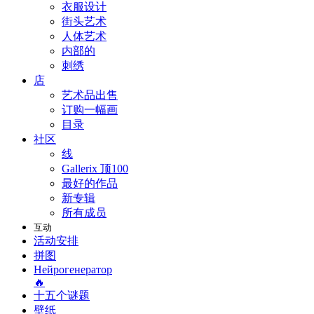
衣服设计
街头艺术
人体艺术
内部的
刺绣
店
艺术品出售
订购一幅画
目录
社区
线
Gallerix 顶100
最好的作品
新专辑
所有成员
互动
活动安排
拼图
Нейрогенератор
🔥
十五个谜题
壁纸