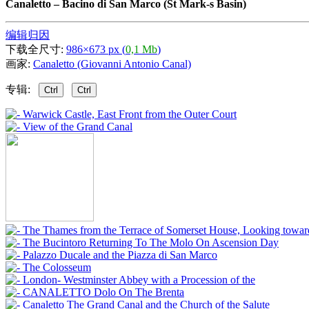
Canaletto
–
Bacino di San Marco (St Mark-s Basin)
编辑归因
下载全尺寸:
986×673 px (
0,1 Mb
)
画家:
Canaletto (Giovanni Antonio Canal)
专辑:
Ctrl
Ctrl