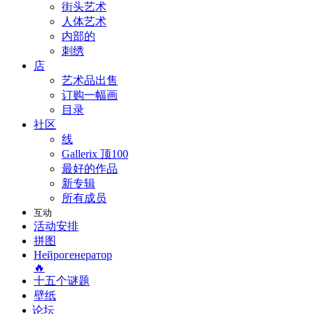
街头艺术
人体艺术
内部的
刺绣
店
艺术品出售
订购一幅画
目录
社区
线
Gallerix 顶100
最好的作品
新专辑
所有成员
互动
活动安排
拼图
Нейрогенератор
🔥
十五个谜题
壁纸
论坛