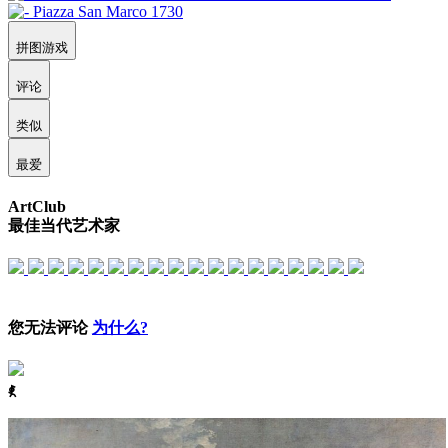
拼图游戏
评论
类似
最爱
ArtClub
最佳当代艺术家
您无法评论
为什么?
ꈅ