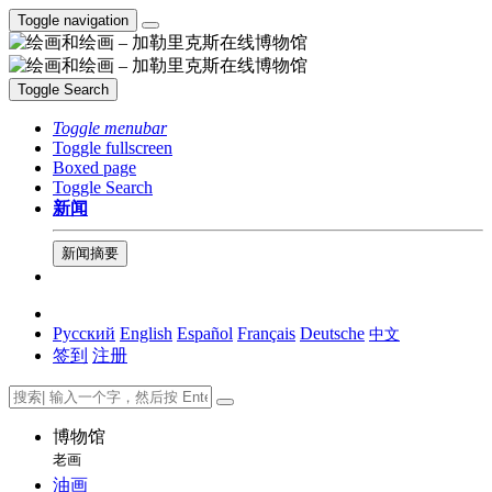
Toggle navigation
Toggle Search
Toggle menubar
Toggle fullscreen
Boxed page
Toggle Search
新闻
新闻摘要
Русский
English
Español
Français
Deutsche
中文
签到
注册
博物馆
老画
油画