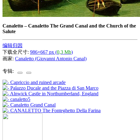
Canaletto
–
Canaletto The Grand Canal and the Church of the
Salute
编辑归因
下载全尺寸:
986×667 px (
0,3 Mb
)
画家:
Canaletto (Giovanni Antonio Canal)
专辑: