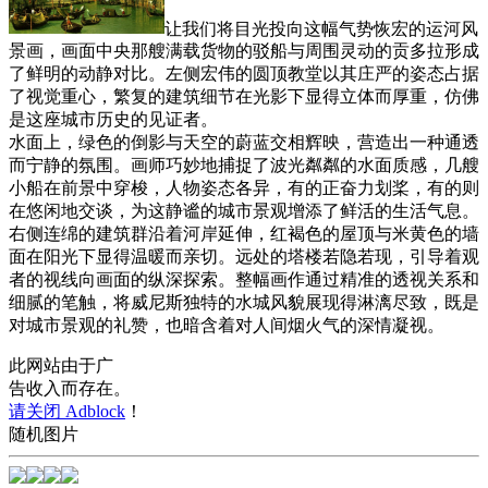
让我们将目光投向这幅气势恢宏的运河风
景画，画面中央那艘满载货物的驳船与周围灵动的贡多拉形成
了鲜明的动静对比。左侧宏伟的圆顶教堂以其庄严的姿态占据
了视觉重心，繁复的建筑细节在光影下显得立体而厚重，仿佛
是这座城市历史的见证者。
水面上，绿色的倒影与天空的蔚蓝交相辉映，营造出一种通透
而宁静的氛围。画师巧妙地捕捉了波光粼粼的水面质感，几艘
小船在前景中穿梭，人物姿态各异，有的正奋力划桨，有的则
在悠闲地交谈，为这静谧的城市景观增添了鲜活的生活气息。
右侧连绵的建筑群沿着河岸延伸，红褐色的屋顶与米黄色的墙
面在阳光下显得温暖而亲切。远处的塔楼若隐若现，引导着观
者的视线向画面的纵深探索。整幅画作通过精准的透视关系和
细腻的笔触，将威尼斯独特的水城风貌展现得淋漓尽致，既是
对城市景观的礼赞，也暗含着对人间烟火气的深情凝视。
此网站由于广
告收入而存在。
请关闭 Adblock
！
随机图片