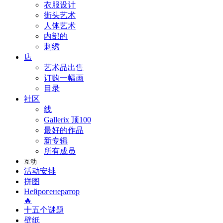
衣服设计
街头艺术
人体艺术
内部的
刺绣
店
艺术品出售
订购一幅画
目录
社区
线
Gallerix 顶100
最好的作品
新专辑
所有成员
互动
活动安排
拼图
Нейрогенератор
🔥
十五个谜题
壁纸