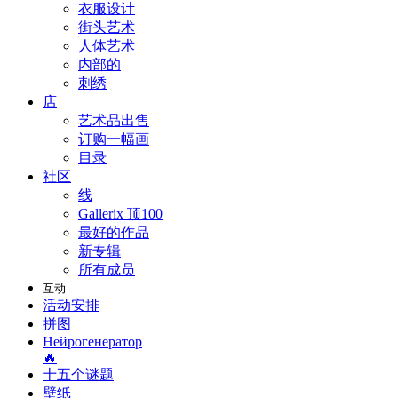
衣服设计
街头艺术
人体艺术
内部的
刺绣
店
艺术品出售
订购一幅画
目录
社区
线
Gallerix 顶100
最好的作品
新专辑
所有成员
互动
活动安排
拼图
Нейрогенератор
🔥
十五个谜题
壁纸