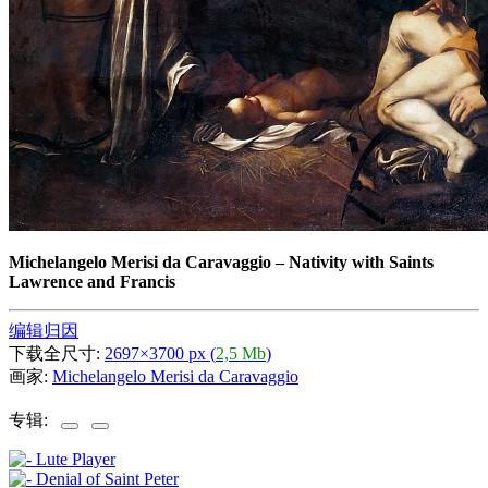
Michelangelo Merisi da Caravaggio
–
Nativity with Saints
Lawrence and Francis
编辑归因
下载全尺寸:
2697×3700 px (
2,5 Mb
)
画家:
Michelangelo Merisi da Caravaggio
专辑: