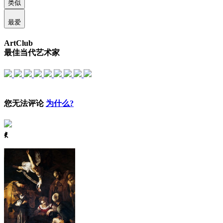
类似
最爱
ArtClub
最佳当代艺术家
您无法评论
为什么?
ꈅ