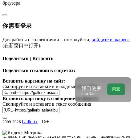
браузера.
你需要登录
Для работы с коллекциями – пожалуйста,
войдите в аккаунт
(在新窗口中打开).
Поделиться | Встроить
Поделиться ссылкой в соцсетях:
Вставить картинку на сайт:
Скопируйте и вставьте в исходный код сайта
我们使用
同意
Cookie
Вставить картинку в сообщение на форум:
Скопируйте и вставьте в текст сообщения
Gallerix
16+
2009-2026