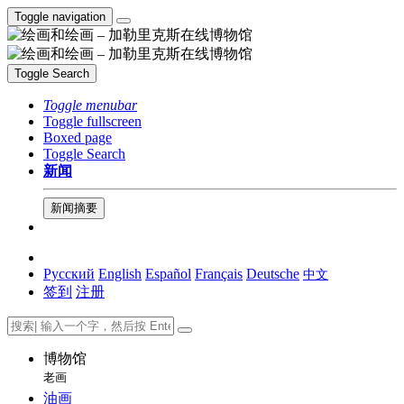
Toggle navigation
Toggle Search
Toggle menubar
Toggle fullscreen
Boxed page
Toggle Search
新闻
新闻摘要
Русский
English
Español
Français
Deutsche
中文
签到
注册
博物馆
老画
油画