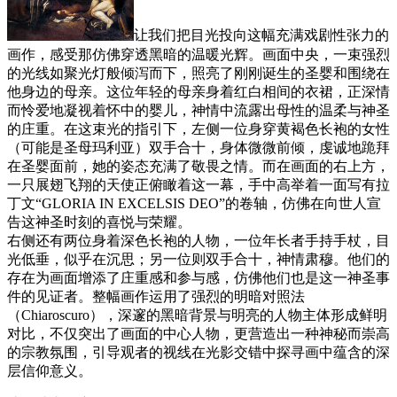
让我们把目光投向这幅充满戏剧性张力的
画作，感受那仿佛穿透黑暗的温暖光辉。画面中央，一束强烈
的光线如聚光灯般倾泻而下，照亮了刚刚诞生的圣婴和围绕在
他身边的母亲。这位年轻的母亲身着红白相间的衣裙，正深情
而怜爱地凝视着怀中的婴儿，神情中流露出母性的温柔与神圣
的庄重。在这束光的指引下，左侧一位身穿黄褐色长袍的女性
（可能是圣母玛利亚）双手合十，身体微微前倾，虔诚地跪拜
在圣婴面前，她的姿态充满了敬畏之情。而在画面的右上方，
一只展翅飞翔的天使正俯瞰着这一幕，手中高举着一面写有拉
丁文“GLORIA IN EXCELSIS DEO”的卷轴，仿佛在向世人宣
告这神圣时刻的喜悦与荣耀。
右侧还有两位身着深色长袍的人物，一位年长者手持手杖，目
光低垂，似乎在沉思；另一位则双手合十，神情肃穆。他们的
存在为画面增添了庄重感和参与感，仿佛他们也是这一神圣事
件的见证者。整幅画作运用了强烈的明暗对照法
（Chiaroscuro），深邃的黑暗背景与明亮的人物主体形成鲜明
对比，不仅突出了画面的中心人物，更营造出一种神秘而崇高
的宗教氛围，引导观者的视线在光影交错中探寻画中蕴含的深
层信仰意义。