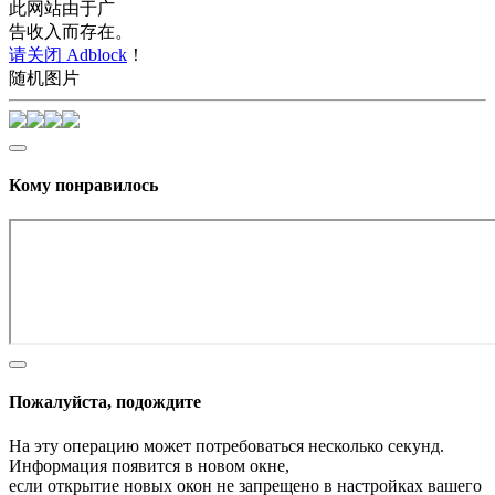
此网站由于广
告收入而存在。
请关闭 Adblock
！
随机图片
Кому понравилось
Пожалуйста, подождите
На эту операцию может потребоваться несколько секунд.
Информация появится в новом окне,
если открытие новых окон не запрещено в настройках вашего