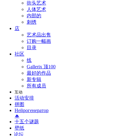
街头艺术
人体艺术
内部的
刺绣
店
艺术品出售
订购一幅画
目录
社区
线
Gallerix 顶100
最好的作品
新专辑
所有成员
互动
活动安排
拼图
Нейрогенератор
🔥
十五个谜题
壁纸
论坛