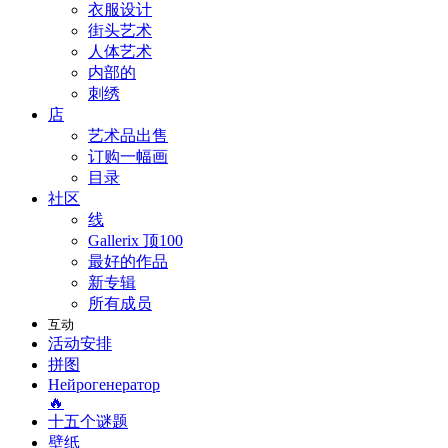
衣服设计
街头艺术
人体艺术
内部的
刺绣
店
艺术品出售
订购一幅画
目录
社区
线
Gallerix 顶100
最好的作品
新专辑
所有成员
互动
活动安排
拼图
Нейрогенератор
🔥
十五个谜题
壁纸