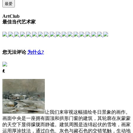
最爱
ArtClub
最佳当代艺术家
您无法评论
为什么?
ꈅ
让我们来审视这幅描绘冬日景象的画作。
画面中央是一座拥有圆顶和拱形门窗的建筑，其轮廓在灰蒙蒙
的天空下显得朦胧而静谧。建筑周围是连绵起伏的雪堆，画家
运用厚涂技法，通过白色、灰色与赭石色的交错笔触，生动地