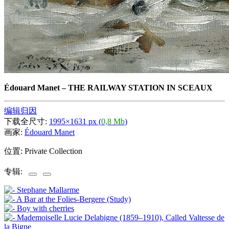
Édouard Manet
–
THE RAILWAY STATION IN SCEAUX
编辑归因
下载全尺寸:
1995×1631 px (
0,8 Mb
)
画家:
Édouard Manet
位置: Private Collection
专辑: