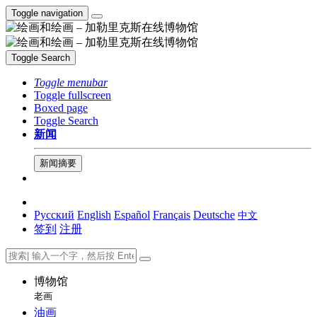
Toggle navigation
Toggle Search
Toggle menubar
Toggle fullscreen
Boxed page
Toggle Search
新闻
新闻摘要
Русский
English
Español
Français
Deutsche
中文
签到
注册
博物馆
老画
油画