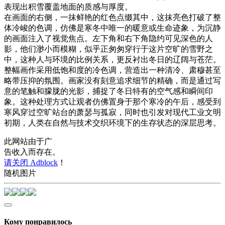
表现出积雪覆盖地面的质感与厚度。
在画面的右侧，一抹鲜艳的红色点缀其中，这抹亮色打破了整
体冷峻的色调，仿佛是寒冬中唯一的暖意或生命迹象，为沉静
的画面注入了视觉焦点。左下角和右下角隐约可见深色的人
影，他们渺小而模糊，似乎正匆匆穿行于这片空旷的雪野之
中，这种人与环境的比例关系，更反衬出冬日的辽阔与苍茫。
整幅画作采用低饱和度的冷色调，营造出一种清冷、肃穆甚至
略带压抑的氛围。画家没有刻意追求细节的精确，而是通过写
意的笔触和朦胧的光影，捕捉了冬日特有的空气感和瞬间印
象。这种处理方式让观者仿佛置身于那个寒冷的午后，感受到
寒风穿过空旷站台的萧瑟与孤寂，同时也引发对现代工业文明
初期，人类在自然与技术交织环境下的生存状态的深层思考。
此网站由于广
告收入而存在。
请关闭 Adblock
！
随机图片
Кому понравилось