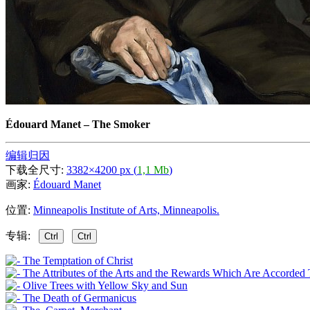
Édouard Manet
–
The Smoker
编辑归因
下载全尺寸:
3382×4200 px (
1,1 Mb
)
画家:
Édouard Manet
位置:
Minneapolis Institute of Arts, Minneapolis.
专辑:
Ctrl
Ctrl