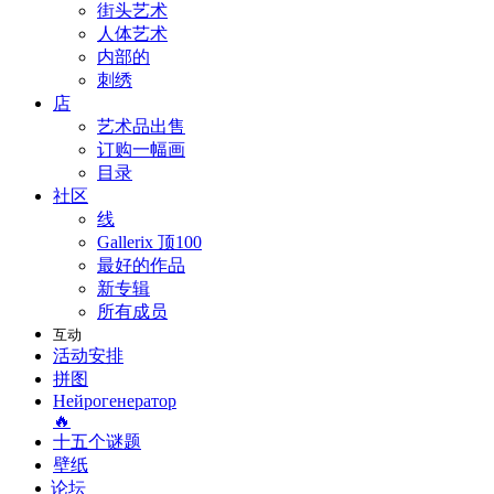
街头艺术
人体艺术
内部的
刺绣
店
艺术品出售
订购一幅画
目录
社区
线
Gallerix 顶100
最好的作品
新专辑
所有成员
互动
活动安排
拼图
Нейрогенератор
🔥
十五个谜题
壁纸
论坛