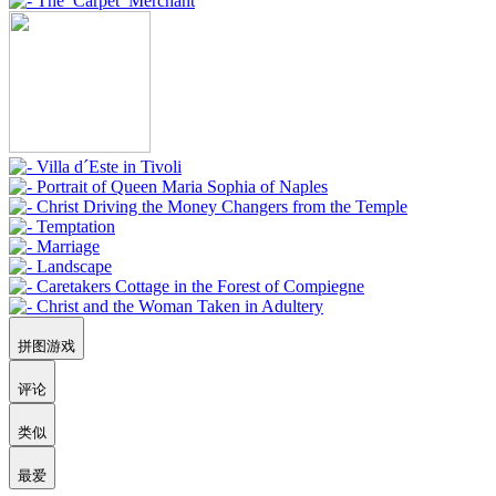
拼图游戏
评论
类似
最爱