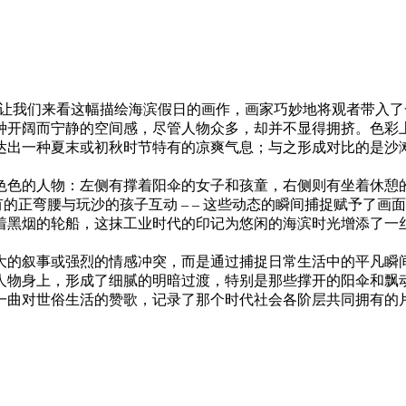
让我们来看这幅描绘海滨假日的画作，画家巧妙地将观者带入了
开阔而宁静的空间感，尽管人物众多，却并不显得拥挤。色彩上，
达出一种夏末或初秋时节特有的凉爽气息；与之形成对比的是沙
色色的人物：左侧有撑着阳伞的女子和孩童，右侧则有坐着休憩
还有的正弯腰与玩沙的孩子互动 – – 这些动态的瞬间捕捉赋予
着黑烟的轮船，这抹工业时代的印记为悠闲的海滨时光增添了一
大的叙事或强烈的情感冲突，而是通过捕捉日常生活中的平凡瞬
人物身上，形成了细腻的明暗过渡，特别是那些撑开的阳伞和飘
一曲对世俗生活的赞歌，记录了那个时代社会各阶层共同拥有的