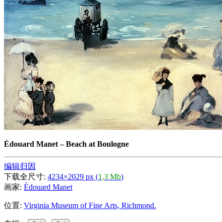
Édouard Manet
–
Beach at Boulogne
编辑归因
下载全尺寸:
4234×2029 px (
1,3 Mb
)
画家:
Édouard Manet
位置:
Virginia Museum of Fine Arts, Richmond.