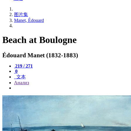
图片集
Manet, Édouard
Beach at Boulogne
Édouard Manet (1832-1883)
219 / 271
0
文本
Анализ