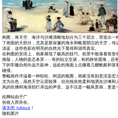
构图，将天空、海洋与沙滩清晰地划分为三个层次，营造出一种
了画面的大部分，尤其是那深邃的海水和略显阴沉的天空，传
淡蓝，这些色彩在明亮的自然光下显得和谐而真实。
在构图的安排上，画家展现了极高的技巧。前景中散落着形形
推敲，人物的姿态各异 – – 有的站立交谈，有的静坐观海，
下的车辙自然向远方延伸，远处的海面上点缀着几艘帆船和冒
碰撞。
整幅画作洋溢着一种轻松、闲适的氛围，画家没有刻意渲染宏
尤为出色，虽然天空云层较厚，但光线依然柔和地洒在沙滩和
风的吹拂和海浪拍打岸边的声音。这不仅是一幅风景画，更是
此网站由于广
告收入而存在。
请关闭 Adblock
！
随机图片