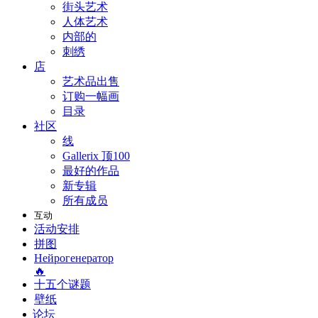
街头艺术
人体艺术
内部的
刺绣
店
艺术品出售
订购一幅画
目录
社区
线
Gallerix 顶100
最好的作品
新专辑
所有成员
互动
活动安排
拼图
Нейрогенератор
🔥
十五个谜题
壁纸
论坛