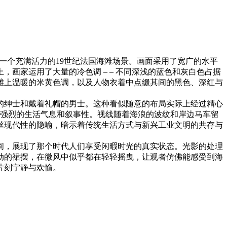
一个充满活力的19世纪法国海滩场景。画面采用了宽广的水平
画家运用了大量的冷色调 – – 不同深浅的蓝色和灰白色占据
滩上温暖的米黄色调，以及人物衣着中点缀其间的黑色、深红与
的绅士和戴着礼帽的男士。这种看似随意的布局实际上经过精心
了画面强烈的生活气息和叙事性。视线随着海浪的波纹和岸边马车留
丝现代性的隐喻，暗示着传统生活方式与新兴工业文明的共存与
间，展现了那个时代人们享受闲暇时光的真实状态。光影的处理
动的裙摆，在微风中似乎都在轻轻摇曳，让观者仿佛能感受到海
片刻宁静与欢愉。