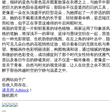
裙，细碎的蓝色与黄色花卉图案散落在衣襟之上，与她手中那
把巨大的米色阳伞遥相呼应；那阳伞不仅是遮挡烈日的工具，
更像是一朵在头顶盛开的巨型花朵，为她撑起了一片舒适的阴
凉。她的右手戴着淡黄色的长手套，轻轻握着伞柄，姿态端庄
而松弛，似乎正在享受这难得的午后闲暇时光。
画面的背景是一片郁郁葱葱的绿色植物，画家运用了印象派风
格的笔触，将深浅不一的翠绿、蓝绿与墨绿交织在一起，营造
出一种光影斑驳、生机勃勃的氛围。在左上角的绿叶丛中，隐
约可见几朵白色的花苞悄然绽放，暗示着春日的无限生机与希
望。整幅画作色彩明丽清新，构图饱满和谐，通过细腻的笔触
和微妙的色彩变化，成功捕捉到了那个时代女性特有的优雅气
质以及春日午后的静谧美好。这不仅是一幅肖像画，更像是一
首关于青春、自然与时光的视觉诗篇，让人在欣赏之余不禁沉
醉于那份跨越时空的宁静与温柔之中。
此网站由于广
告收入而存在。
请关闭 Adblock
！
随机图片