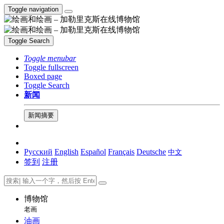
Toggle navigation
Toggle Search
Toggle menubar
Toggle fullscreen
Boxed page
Toggle Search
新闻
新闻摘要
Русский
English
Español
Français
Deutsche
中文
签到
注册
博物馆
老画
油画