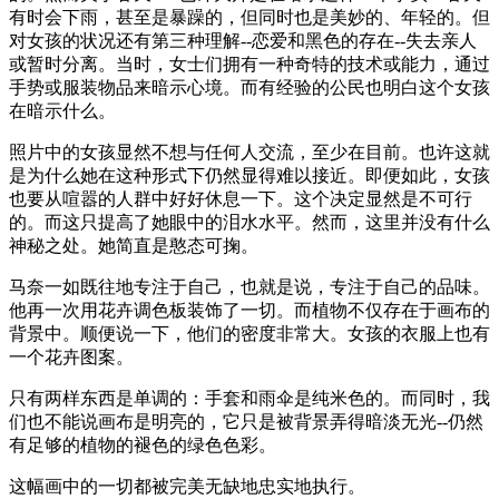
有时会下雨，甚至是暴躁的，但同时也是美妙的、年轻的。但
对女孩的状况还有第三种理解--恋爱和黑色的存在--失去亲人
或暂时分离。当时，女士们拥有一种奇特的技术或能力，通过
手势或服装物品来暗示心境。而有经验的公民也明白这个女孩
在暗示什么。
照片中的女孩显然不想与任何人交流，至少在目前。也许这就
是为什么她在这种形式下仍然显得难以接近。即便如此，女孩
也要从喧嚣的人群中好好休息一下。这个决定显然是不可行
的。而这只提高了她眼中的泪水水平。然而，这里并没有什么
神秘之处。她简直是憨态可掬。
马奈一如既往地专注于自己，也就是说，专注于自己的品味。
他再一次用花卉调色板装饰了一切。而植物不仅存在于画布的
背景中。顺便说一下，他们的密度非常大。女孩的衣服上也有
一个花卉图案。
只有两样东西是单调的：手套和雨伞是纯米色的。而同时，我
们也不能说画布是明亮的，它只是被背景弄得暗淡无光--仍然
有足够的植物的褪色的绿色色彩。
这幅画中的一切都被完美无缺地忠实地执行。