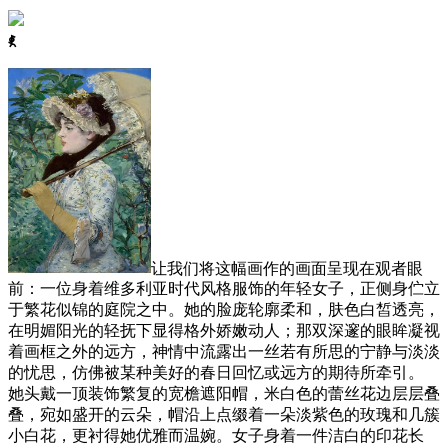
ꈅ
让我们将这幅画作的画面呈现在观者眼
前：一位身着维多利亚时代风格服饰的年轻女子，正侧身伫立
于繁花似锦的庭院之中。她的脸庞轮廓柔和，肤色白皙透亮，
在明媚阳光的轻抚下显得格外娇嫩动人；那双深邃的眼眸凝视
着画框之外的远方，神情中流露出一丝若有所思的宁静与淡淡
的忧思，仿佛被某种美好的春日回忆或远方的期待所牵引。
她头戴一顶装饰繁复的宽檐遮阳帽，米白色的蕾丝花边层层叠
叠，宛如盛开的云朵，帽沿上点缀着一朵淡紫色的玫瑰和几簇
小白花，更衬得她优雅而温婉。女子身着一件洁白的印花长