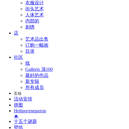
衣服设计
街头艺术
人体艺术
内部的
刺绣
店
艺术品出售
订购一幅画
目录
社区
线
Gallerix 顶100
最好的作品
新专辑
所有成员
互动
活动安排
拼图
Нейрогенератор
🔥
十五个谜题
壁纸