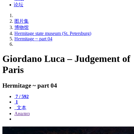
论坛
图片集
博物馆
Hermitage state museum (St. Petersburg)
Hermitage ~ part 04
Giordano Luca – Judgement of
Paris
Hermitage ~ part 04
7 / 592
1
文本
Анализ