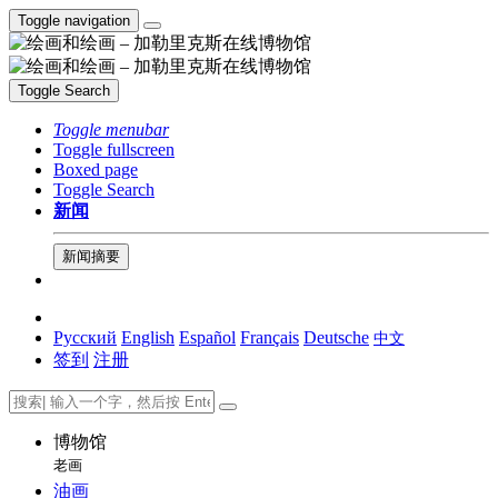
Toggle navigation
Toggle Search
Toggle menubar
Toggle fullscreen
Boxed page
Toggle Search
新闻
新闻摘要
Русский
English
Español
Français
Deutsche
中文
签到
注册
博物馆
老画
油画