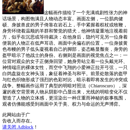
这幅画作描绘了一个充满戏剧性张力的神
话场景，构图饱满且人物动态丰富。画面左侧，一位肌肉健
硕、身披兽皮的男子倚靠在岩石上，手中紧握着权杖或牧鞭，
身旁环绕着温顺的羊群和警觉的猎犬，他神情凝重地注视着前
方，似乎在沉思或等待裁决；在他身后，隐约可见另一位身着
便装的人物正在低声耳语。画面中央偏右的位置，一位身披黄
色布幔的男子低头凝视着自己的脚部，姿态略显颓丧，身旁的
盔甲暗示了他战士的身份。右侧则是画面的视觉焦点之一：一
位背对观众的女子正侧身回望，她身旁站立着一位头戴光环、
神情端庄的裸体女性，而空中飞翔的小爱神正拉开弓弦，一只
白鸽盘旋在女神头顶，象征着神圣与和平。前景处散落的盔甲
与红色织物形成了强烈的色彩对比，暗示着即将发生的冲突或
战争。整幅画作运用了典型的明暗对照法（Chiaroscuro），深
邃的夜空背景将人物从阴影中凸显出来，光线的明暗变化不仅
塑造了人物的立体感，更渲染出一种庄重而神秘的叙事氛围，
观者仿佛能感受到画面中关于美、权力与命运的无声博弈。
此网站由于广
告收入而存在。
请关闭 Adblock
！