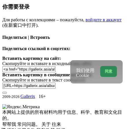
你需要登录
Для работы с коллекциями – пожалуйста,
войдите в аккаунт
(在新窗口中打开).
Поделиться | Встроить
Поделиться ссылкой в соцсетях:
Вставить картинку на сайт:
Скопируйте и вставьте в исходный код сайта
我们使用
同意
Вставить картинку в сообщение на форум:
Cookie
Скопируйте и вставьте в текст сообщения
Gallerix
16+
2009-2026
本网站上提供的所有材料均用于信息、科学、教育和文化目
的。
帮帮我
常问问题。
关于
往来