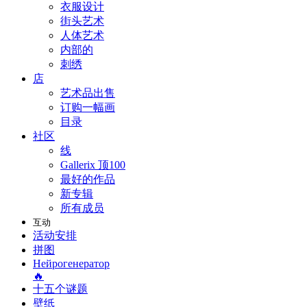
衣服设计
街头艺术
人体艺术
内部的
刺绣
店
艺术品出售
订购一幅画
目录
社区
线
Gallerix 顶100
最好的作品
新专辑
所有成员
互动
活动安排
拼图
Нейрогенератор
🔥
十五个谜题
壁纸