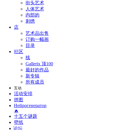
街头艺术
人体艺术
内部的
刺绣
店
艺术品出售
订购一幅画
目录
社区
线
Gallerix 顶100
最好的作品
新专辑
所有成员
互动
活动安排
拼图
Нейрогенератор
🔥
十五个谜题
壁纸
论坛