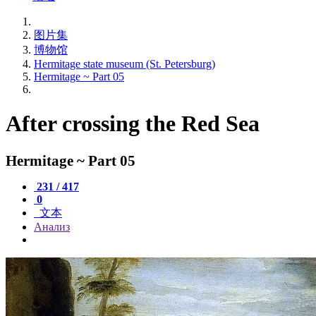
图片集
博物馆
Hermitage state museum (St. Petersburg)
Hermitage ~ Part 05
After crossing the Red Sea
Hermitage ~ Part 05
231 / 417
0
文本
Анализ