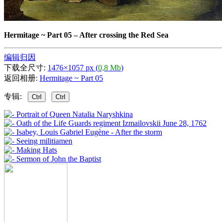
Hermitage ~ Part 05
–
After crossing the Red Sea
编辑归因
下载全尺寸:
1476×1057 px (
0,8 Mb
)
返回相册:
Hermitage ~ Part 05
专辑:
Ctrl
Ctrl