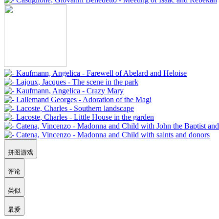
拼图游戏
评论
类似
最爱