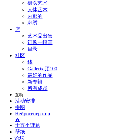
街头艺术
人体艺术
内部的
刺绣
店
艺术品出售
订购一幅画
目录
社区
线
Gallerix 顶100
最好的作品
新专辑
所有成员
互动
活动安排
拼图
Нейрогенератор
🔥
十五个谜题
壁纸
论坛