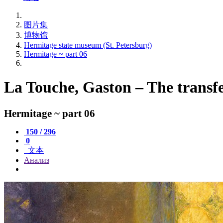
图片集
博物馆
Hermitage state museum (St. Petersburg)
Hermitage ~ part 06
La Touche, Gaston – The transfer
Hermitage ~ part 06
150 / 296
0
文本
Анализ