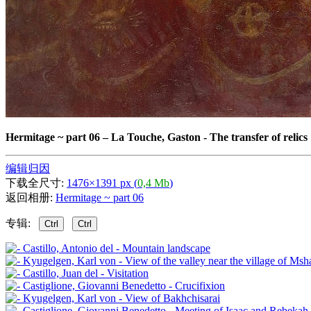
Hermitage ~ part 06
–
La Touche, Gaston - The transfer of relics
编辑归因
下载全尺寸:
1476×1391 px (
0,4 Mb
)
返回相册:
Hermitage ~ part 06
专辑:
Ctrl
Ctrl