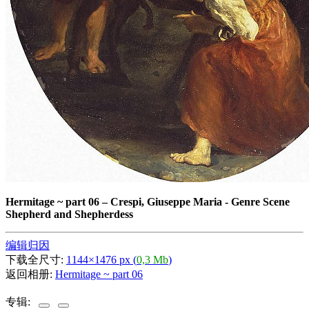
Hermitage ~ part 06
–
Crespi, Giuseppe Maria - Genre Scene
Shepherd and Shepherdess
编辑归因
下载全尺寸:
1144×1476 px (
0,3 Mb
)
返回相册:
Hermitage ~ part 06
专辑: