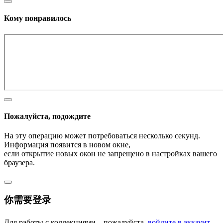
Кому понравилось
Пожалуйста, подождите
На эту операцию может потребоваться несколько секунд.
Информация появится в новом окне,
если открытие новых окон не запрещено в настройках вашего
браузера.
你需要登录
Для работы с коллекциями – пожалуйста,
войдите в аккаунт