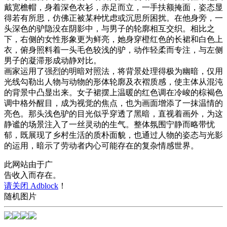
戴宽檐帽，身着深色衣衫，赤足而立，一手扶额掩面，姿态显
得若有所思，仿佛正被某种忧虑或沉思所困扰。在他身旁，一
头深色的驴隐没在阴影中，与男子的轮廓相互交织。相比之
下，右侧的女性形象更为鲜亮，她身穿橙红色的长裙和白色上
衣，俯身照料着一头毛色较浅的驴，动作轻柔而专注，与左侧
男子的凝滞形成动静对比。
画家运用了强烈的明暗对照法，将背景处理得极为幽暗，仅用
光线勾勒出人物与动物的形体轮廓及衣褶质感，使主体从混沌
的背景中凸显出来。女子裙摆上温暖的红色调在冷峻的棕褐色
调中格外醒目，成为视觉的焦点，也为画面增添了一抹温情的
亮色。那头浅色驴的目光似乎穿透了黑暗，直视着画外，为这
静谧的场景注入了一丝灵动的生气。整体氛围宁静而略带忧
郁，既展现了乡村生活的质朴面貌，也通过人物的姿态与光影
的运用，暗示了劳动者内心可能存在的复杂情感世界。
此网站由于广
告收入而存在。
请关闭 Adblock
！
随机图片