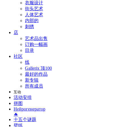
衣服设计
街头艺术
人体艺术
内部的
刺绣
店
艺术品出售
订购一幅画
目录
社区
线
Gallerix 顶100
最好的作品
新专辑
所有成员
互动
活动安排
拼图
Нейрогенератор
🔥
十五个谜题
壁纸