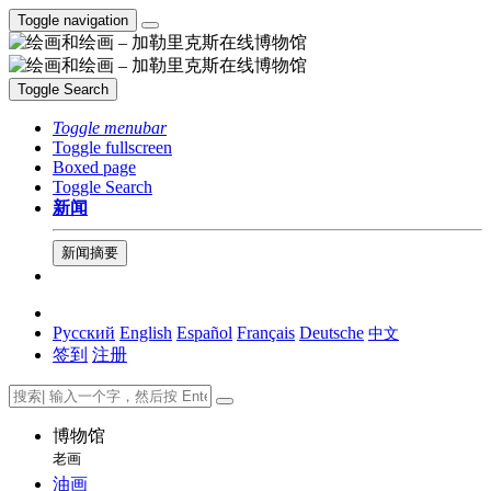
Toggle navigation
Toggle Search
Toggle menubar
Toggle fullscreen
Boxed page
Toggle Search
新闻
新闻摘要
Русский
English
Español
Français
Deutsche
中文
签到
注册
博物馆
老画
油画