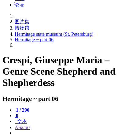
论坛
图片集
博物馆
Hermitage state museum (St. Petersburg)
Hermitage ~ part 06
Crespi, Giuseppe Maria –
Genre Scene Shepherd and
Shepherdess
Hermitage ~ part 06
1 / 296
0
文本
Анализ