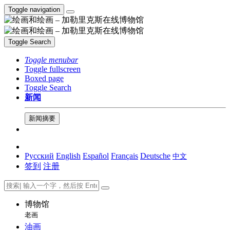
Toggle navigation
Toggle Search
Toggle menubar
Toggle fullscreen
Boxed page
Toggle Search
新闻
新闻摘要
Русский
English
Español
Français
Deutsche
中文
签到
注册
博物馆
老画
油画