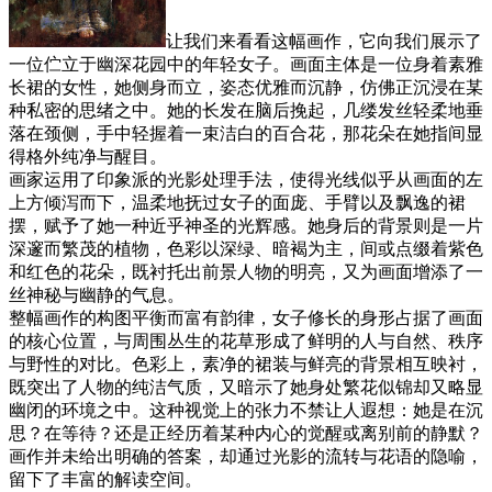
让我们来看看这幅画作，它向我们展示了
一位伫立于幽深花园中的年轻女子。画面主体是一位身着素雅
长裙的女性，她侧身而立，姿态优雅而沉静，仿佛正沉浸在某
种私密的思绪之中。她的长发在脑后挽起，几缕发丝轻柔地垂
落在颈侧，手中轻握着一束洁白的百合花，那花朵在她指间显
得格外纯净与醒目。
画家运用了印象派的光影处理手法，使得光线似乎从画面的左
上方倾泻而下，温柔地抚过女子的面庞、手臂以及飘逸的裙
摆，赋予了她一种近乎神圣的光辉感。她身后的背景则是一片
深邃而繁茂的植物，色彩以深绿、暗褐为主，间或点缀着紫色
和红色的花朵，既衬托出前景人物的明亮，又为画面增添了一
丝神秘与幽静的气息。
整幅画作的构图平衡而富有韵律，女子修长的身形占据了画面
的核心位置，与周围丛生的花草形成了鲜明的人与自然、秩序
与野性的对比。色彩上，素净的裙装与鲜亮的背景相互映衬，
既突出了人物的纯洁气质，又暗示了她身处繁花似锦却又略显
幽闭的环境之中。这种视觉上的张力不禁让人遐想：她是在沉
思？在等待？还是正经历着某种内心的觉醒或离别前的静默？
画作并未给出明确的答案，却通过光影的流转与花语的隐喻，
留下了丰富的解读空间。