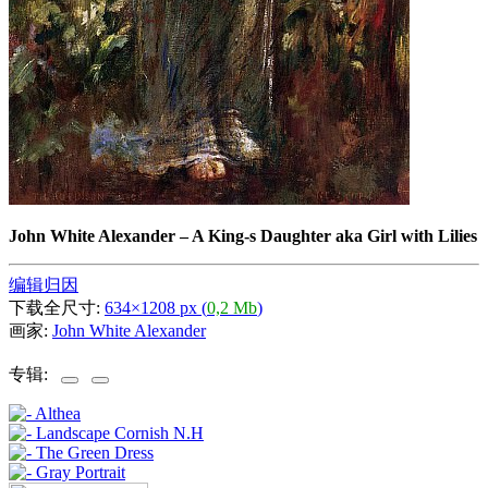
John White Alexander
–
A King-s Daughter aka Girl with Lilies
编辑归因
下载全尺寸:
634×1208 px (
0,2 Mb
)
画家:
John White Alexander
专辑: