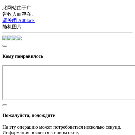
此网站由于广
告收入而存在。
请关闭 Adblock
！
随机图片
Кому понравилось
Пожалуйста, подождите
На эту операцию может потребоваться несколько секунд.
Информация появится в новом окне,