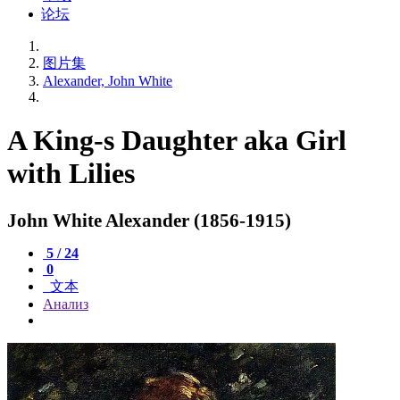
论坛
图片集
Alexander, John White
A King-s Daughter aka Girl
with Lilies
John White Alexander (1856-1915)
5 / 24
0
文本
Анализ