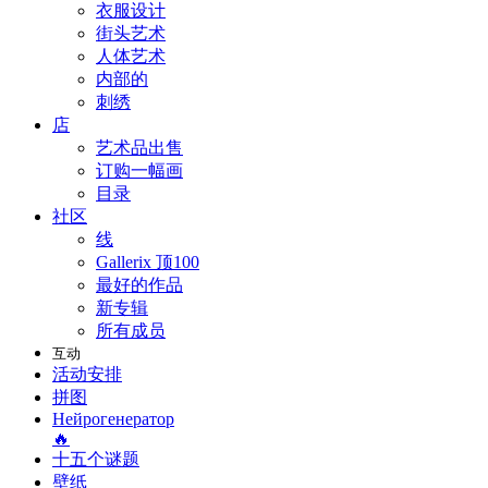
衣服设计
街头艺术
人体艺术
内部的
刺绣
店
艺术品出售
订购一幅画
目录
社区
线
Gallerix 顶100
最好的作品
新专辑
所有成员
互动
活动安排
拼图
Нейрогенератор
🔥
十五个谜题
壁纸