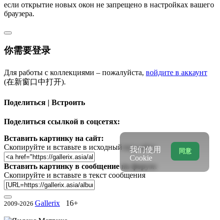
если открытие новых окон не запрещено в настройках вашего
браузера.
你需要登录
Для работы с коллекциями – пожалуйста,
войдите в аккаунт
(在新窗口中打开).
Поделиться | Встроить
Поделиться ссылкой в соцсетях:
Вставить картинку на сайт:
Скопируйте и вставьте в исходный код сайта
我们使用
同意
Cookie
Вставить картинку в сообщение на форум:
Скопируйте и вставьте в текст сообщения
Gallerix
16+
2009-2026