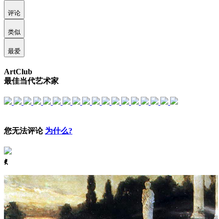
评论
类似
最爱
ArtClub
最佳当代艺术家
您无法评论
为什么?
ꈅ