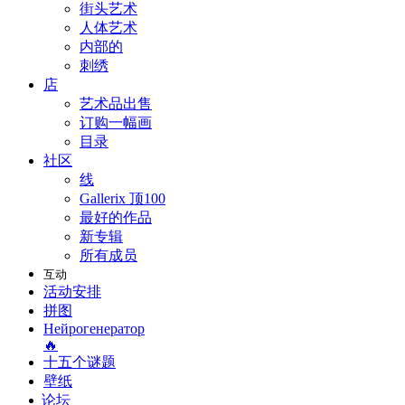
街头艺术
人体艺术
内部的
刺绣
店
艺术品出售
订购一幅画
目录
社区
线
Gallerix 顶100
最好的作品
新专辑
所有成员
互动
活动安排
拼图
Нейрогенератор
🔥
十五个谜题
壁纸
论坛