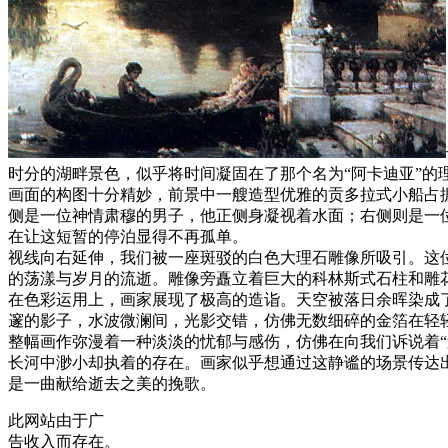
时分的湖畔景色，似乎将时间凝固在了那个名为“阿卡迪亚”的
画面的构图十分精妙，前景中一艘造型优雅的贡多拉式小船占
侧是一位神情肃穆的男子，他正侧身凝视着水面；右侧则是一
在让这短暂的停泊显得不再孤单。
视线向右延伸，我们被一座斑驳的白色大理石雕像所吸引。这
的荡漾与岁月的流逝。雕像旁矗立着巨大的科林斯式石柱和雕
在色彩运用上，画家展现了极高的造诣。天空被落日余晖染成
邃的影子，水波微澜间，光影交错，仿佛无数细碎的金箔在轻
整幅画作弥漫着一种淡淡的忧郁与感伤，仿佛在向我们诉说着
长河中渺小却执着的存在。画家似乎想通过这静谧的场景传达
是一曲献给逝去之美的挽歌。
此网站由于广
告收入而存在。