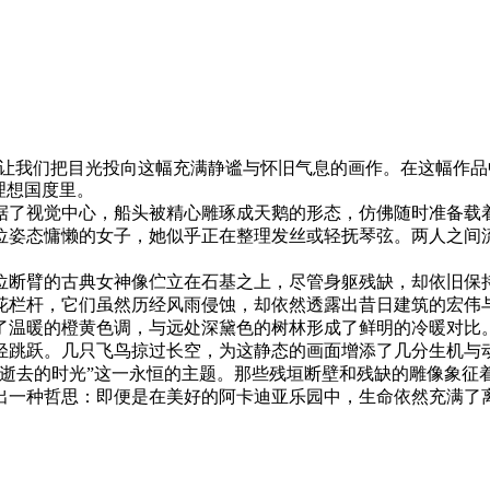
让我们把目光投向这幅充满静谧与怀旧气息的画作。在这幅作品
理想国度里。
据了视觉中心，船头被精心雕琢成天鹅的形态，仿佛随时准备载
位姿态慵懒的女子，她似乎正在整理发丝或轻抚琴弦。两人之间
位断臂的古典女神像伫立在石基之上，尽管身躯残缺，却依旧保
花栏杆，它们虽然历经风雨侵蚀，却依然透露出昔日建筑的宏伟
了温暖的橙黄色调，与远处深黛色的树林形成了鲜明的冷暖对比
轻跳跃。几只飞鸟掠过长空，为这静态的画面增添了几分生机与
“逝去的时光”这一永恒的主题。那些残垣断壁和残缺的雕像象征
出一种哲思：即便是在美好的阿卡迪亚乐园中，生命依然充满了