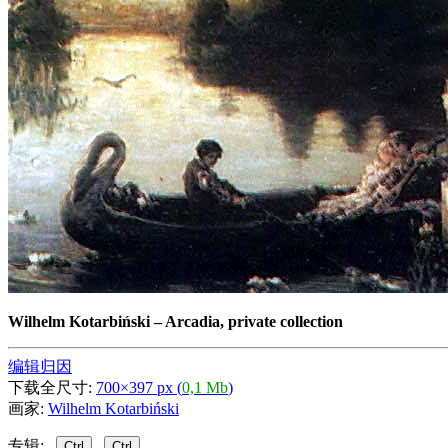
Wilhelm Kotarbiński
–
Arcadia, private collection
编辑归因
下载全尺寸:
700×397 px (
0,1 Mb
)
画家:
Wilhelm Kotarbiński
专辑:
Ctrl
Ctrl