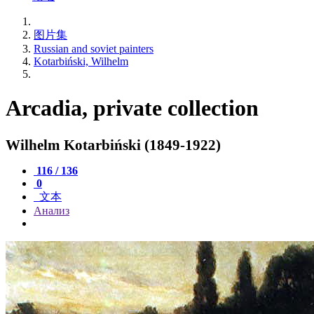
图片集
Russian and soviet painters
Kotarbiński, Wilhelm
Arcadia, private collection
Wilhelm Kotarbiński (1849-1922)
116 / 136
0
文本
Анализ