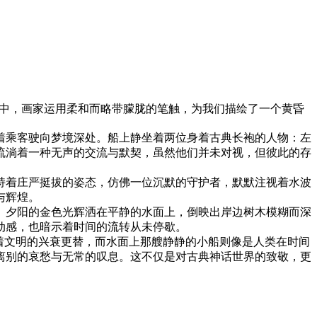
中，画家运用柔和而略带朦胧的笔触，为我们描绘了一个黄昏
着乘客驶向梦境深处。船上静坐着两位身着古典长袍的人物：左
流淌着一种无声的交流与默契，虽然他们并未对视，但彼此的存
持着庄严挺拔的姿态，仿佛一位沉默的守护者，默默注视着水波
与辉煌。
。夕阳的金色光辉洒在平静的水面上，倒映出岸边树木模糊而深
动感，也暗示着时间的流转从未停歇。
着文明的兴衰更替，而水面上那艘静静的小船则像是人类在时间
离别的哀愁与无常的叹息。这不仅是对古典神话世界的致敬，更