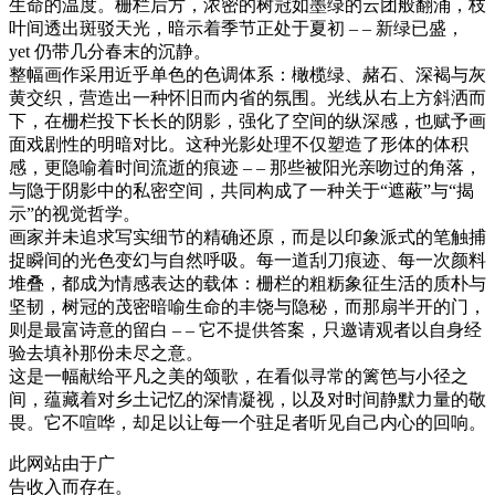
生命的温度。栅栏后方，浓密的树冠如墨绿的云团般翻涌，枝
叶间透出斑驳天光，暗示着季节正处于夏初 – – 新绿已盛，
yet 仍带几分春末的沉静。
整幅画作采用近乎单色的色调体系：橄榄绿、赭石、深褐与灰
黄交织，营造出一种怀旧而内省的氛围。光线从右上方斜洒而
下，在栅栏投下长长的阴影，强化了空间的纵深感，也赋予画
面戏剧性的明暗对比。这种光影处理不仅塑造了形体的体积
感，更隐喻着时间流逝的痕迹 – – 那些被阳光亲吻过的角落，
与隐于阴影中的私密空间，共同构成了一种关于“遮蔽”与“揭
示”的视觉哲学。
画家并未追求写实细节的精确还原，而是以印象派式的笔触捕
捉瞬间的光色变幻与自然呼吸。每一道刮刀痕迹、每一次颜料
堆叠，都成为情感表达的载体：栅栏的粗粝象征生活的质朴与
坚韧，树冠的茂密暗喻生命的丰饶与隐秘，而那扇半开的门，
则是最富诗意的留白 – – 它不提供答案，只邀请观者以自身经
验去填补那份未尽之意。
这是一幅献给平凡之美的颂歌，在看似寻常的篱笆与小径之
间，蕴藏着对乡土记忆的深情凝视，以及对时间静默力量的敬
畏。它不喧哗，却足以让每一个驻足者听见自己内心的回响。
此网站由于广
告收入而存在。