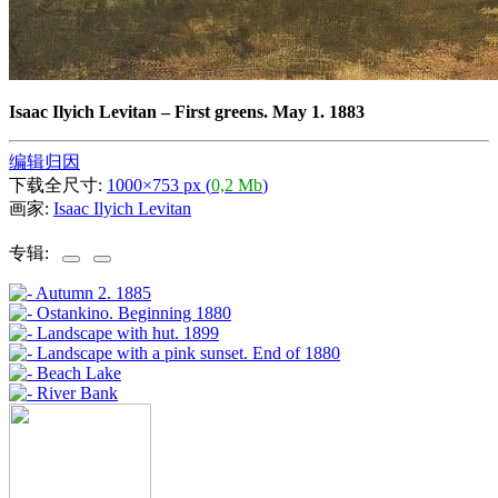
Isaac Ilyich Levitan
–
First greens. May 1. 1883
编辑归因
下载全尺寸:
1000×753 px (
0,2 Mb
)
画家:
Isaac Ilyich Levitan
专辑: