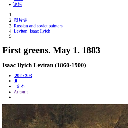
论坛
图片集
Russian and soviet painters
Levitan, Isaac Ilyich
First greens. May 1. 1883
Isaac Ilyich Levitan (1860-1900)
292 / 393
0
文本
Анализ