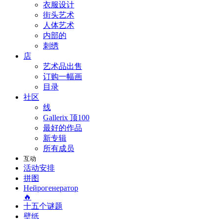
衣服设计
街头艺术
人体艺术
内部的
刺绣
店
艺术品出售
订购一幅画
目录
社区
线
Gallerix 顶100
最好的作品
新专辑
所有成员
互动
活动安排
拼图
Нейрогенератор
🔥
十五个谜题
壁纸