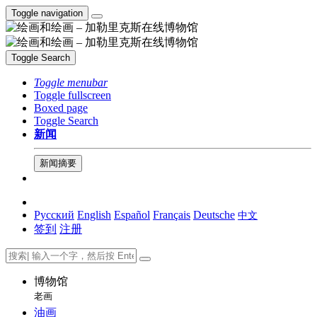
Toggle navigation
Toggle Search
Toggle menubar
Toggle fullscreen
Boxed page
Toggle Search
新闻
新闻摘要
Русский
English
Español
Français
Deutsche
中文
签到
注册
博物馆
老画
油画