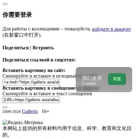
你需要登录
Для работы с коллекциями – пожалуйста,
войдите в аккаунт
(在新窗口中打开).
Поделиться | Встроить
Поделиться ссылкой в соцсетях:
Вставить картинку на сайт:
Скопируйте и вставьте в исходный код сайта
我们使用
同意
Cookie
Вставить картинку в сообщение на форум:
Скопируйте и вставьте в текст сообщения
Gallerix
16+
2009-2026
本网站上提供的所有材料均用于信息、科学、教育和文化目
的。