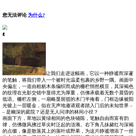
您无法评论
为什么?
ꈅ
让我们走进这幅画，它以一种静谧而深邃
的笔触，将我们带入一个被时光温柔包裹的乡野一隅。画面中
央偏左，一道由粗粝木条编织而成的栅栏悄然横亘，其深褐色
的纹理在光影交错中显得尤为厚重，仿佛承载着无数个晨昏的
低语。栅栏左侧，一扇略显斑驳的木门半掩着，门框边缘被阳
光镀上一层暖金，似在无声地邀请观者踏入门后的未知世界 –
– 是幽深的庭院？还是无人问津的林间小径？
画面下方，草地以黄绿相间的色块铺陈，笔触自由而富有韵
律，仿佛微风拂过草尖时泛起的涟漪。右下角几抹赭红与深褐
的点缀，像是散落其上的落叶或野果，为这片静谧增添了一丝