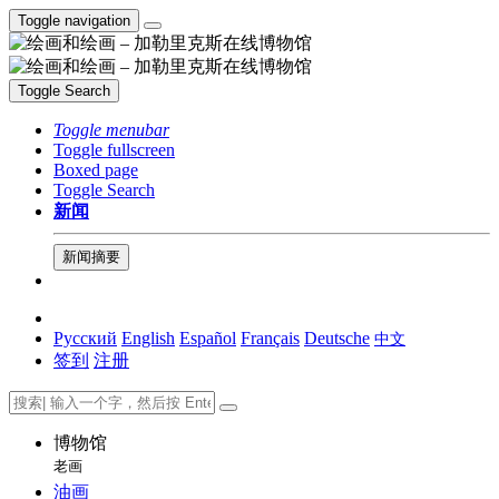
Toggle navigation
Toggle Search
Toggle menubar
Toggle fullscreen
Boxed page
Toggle Search
新闻
新闻摘要
Русский
English
Español
Français
Deutsche
中文
签到
注册
博物馆
老画
油画