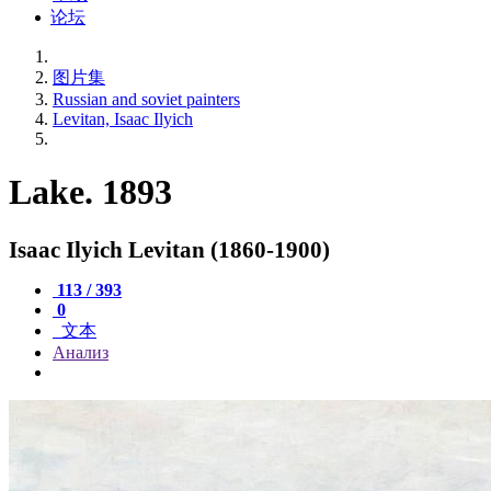
论坛
图片集
Russian and soviet painters
Levitan, Isaac Ilyich
Lake. 1893
Isaac Ilyich Levitan (1860-1900)
113 / 393
0
文本
Анализ