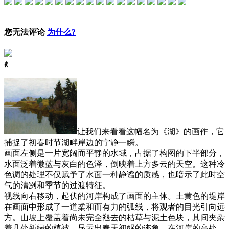
您无法评论
为什么?
ꈅ
让我们来看看这幅名为《湖》的画作，它
捕捉了初春时节湖畔岸边的宁静一瞬。
画面左侧是一片宽阔而平静的水域，占据了构图的下半部分，
水面泛着微蓝与灰白的色泽，倒映着上方多云的天空。这种冷
色调的处理不仅赋予了水面一种静谧的质感，也暗示了此时空
气的清冽和季节的过渡特征。
视线向右移动，起伏的河岸构成了画面的主体。土黄色的堤岸
在画面中形成了一道柔和而有力的弧线，将观者的目光引向远
方。山坡上覆盖着尚未完全褪去的枯草与泥土色块，其间夹杂
着几处新绿的植被，显示出春天初醒的迹象。在河岸的高处，