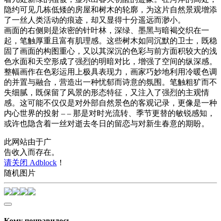
隐约可见几栋低矮的房屋和树木的轮廓，为这片自然景观增添
了一丝人类活动的痕迹，却又显得十分遥远而渺小。
画面的右侧则是浓密的针叶林，深绿、墨黑与暗褐交织在一
起，笔触厚重且富有肌理感。这些树木如同沉默的卫士，既稳
固了画面的构图重心，又以其深沉的色彩与前方面积较大的浅
色水面和天空形成了强烈的明暗对比，增强了空间的纵深感。
整幅画作在色彩运用上极具表现力，画家巧妙地利用冷暖色调
的并置与融合，营造出一种忧郁而诗意的氛围。笔触粗犷而不
失细腻，既保留了风景的形态特征，又注入了强烈的主观情
感。这可能不仅仅是对外部自然景色的客观记录，更像是一种
内心世界的投射 – – 那是对时光流转、季节更替的敏锐感知，
或许也隐含着一丝对逝去冬日的留恋与对新生春意的期盼。
此网站由于广
告收入而存在。
请关闭 Adblock
！
随机图片
Кому понравилось