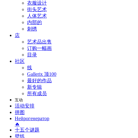
衣服设计
街头艺术
人体艺术
内部的
刺绣
店
艺术品出售
订购一幅画
目录
社区
线
Gallerix 顶100
最好的作品
新专辑
所有成员
互动
活动安排
拼图
Нейрогенератор
🔥
十五个谜题
壁纸