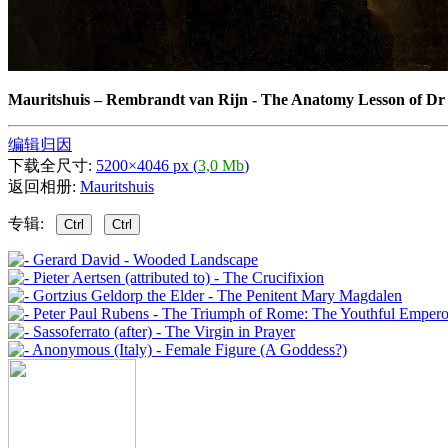
Mauritshuis
–
Rembrandt van Rijn - The Anatomy Lesson of Dr 
编辑归因
下载全尺寸:
5200×4046 px (
3,0 Mb
)
返回相册:
Mauritshuis
专辑:
Ctrl
Ctrl