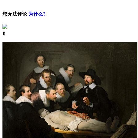
您无法评论
为什么?
ꈅ