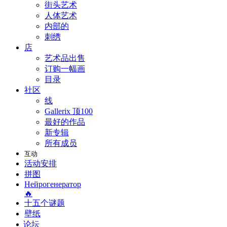
街头艺术
人体艺术
内部的
刺绣
店
艺术品出售
订购一幅画
目录
社区
线
Gallerix 顶100
最好的作品
新专辑
所有成员
互动
活动安排
拼图
Нейрогенератор
🔥
十五个谜题
壁纸
论坛