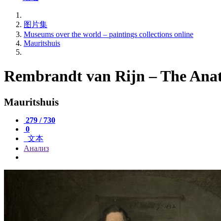
图片集
Museums over the world – paintings collections online
Mauritshuis
Rembrandt van Rijn – The Anat
Mauritshuis
279 / 730
0
文本
Анализ