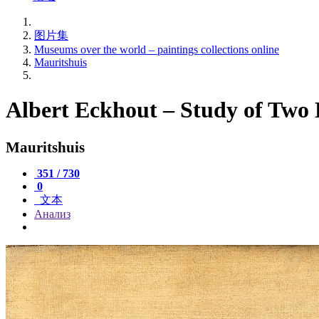
图片集
Museums over the world – paintings collections online
Mauritshuis
Albert Eckhout – Study of Two B
Mauritshuis
351 / 730
0
文本
Анализ