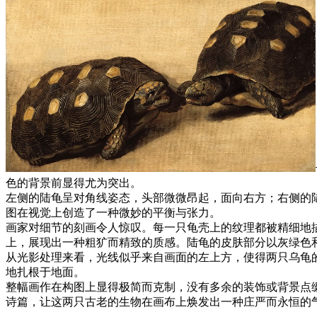
色的背景前显得尤为突出。
左侧的陆龟呈对角线姿态，头部微微昂起，面向右方；右侧的
图在视觉上创造了一种微妙的平衡与张力。
画家对细节的刻画令人惊叹。每一只龟壳上的纹理都被精细地
上，展现出一种粗犷而精致的质感。陆龟的皮肤部分以灰绿色
从光影处理来看，光线似乎来自画面的左上方，使得两只乌龟的腹
地扎根于地面。
整幅画作在构图上显得极简而克制，没有多余的装饰或背景点
诗篇，让这两只古老的生物在画布上焕发出一种庄严而永恒的