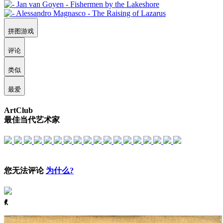
拼图游戏
评论
类似
最爱
ArtClub
最佳当代艺术家
您无法评论
为什么?
ꈅ