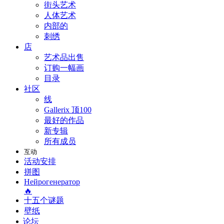
街头艺术
人体艺术
内部的
刺绣
店
艺术品出售
订购一幅画
目录
社区
线
Gallerix 顶100
最好的作品
新专辑
所有成员
互动
活动安排
拼图
Нейрогенератор
🔥
十五个谜题
壁纸
论坛