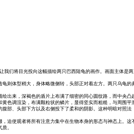
让我们将目光投向这幅描绘两只巴西陆龟的画作。画面主体是两
陆龟则体型稍大，身体略微侧转，头部正对着左方。两只乌龟的
描绘出来，深褐色的盾片上布满了细密的同心圆纹路，而中央凸
和黄色调渲染，布满颗粒状的鳞片，显得坚实而粗糙，与周围平
部、头部下方以及右侧投下了柔和的阴影。这种明暗对照法（Chi
缀，迫使观者将所有注意力集中在生物本身的形态与神态上。这
气质。