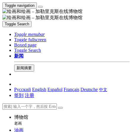
Toggle navigation
Toggle Search
Toggle menubar
Toggle fullscreen
Boxed page
Toggle Search
新闻
新闻摘要
Русский
English
Español
Français
Deutsche
中文
签到
注册
博物馆
老画
油画