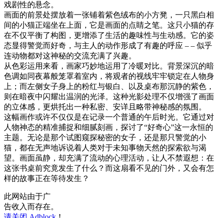
戏剧性的悬念。
画面的前景处摆放着一张铺着紫色绒布的小方凳，一只黑白相
间的小猫正端坐在上面，它是画面的点睛之笔。这只小猫的存
在不仅平衡了构图，更增添了生活的趣味性与生动感。它的姿
态显得警觉而好奇，与主人的动作形成了有趣的呼应 – – 似乎
连动物都对这神秘的交流充满了兴趣。
从色彩运用来看，画家巧妙地运用了冷暖对比。背景深沉的暗
色调如同夜幕般笼罩着室内，将观者的视线牢牢锁定在人物身
上；而左侧女子身上的粉红与银白、以及桌布那沉静的紫色，
则在暗夜中闪耀出温润的光泽。这种光影处理不仅增强了画面
的立体感，更烘托出一种私密、安详且略带神秘感的氛围。
这幅画作或许不仅仅是在记录一个普通的午后时光。它通过对
人物神态的精准捕捉和细腻刻画，探讨了“好奇心”这一永恒的
主题。无论是那个试图窥探秘密的女子，还是那只警觉的小
猫，都在无声地诉说着人类对于未知事物天然的探索欲与渴
望。画面虽静，却充满了流动的心理活动，让人不禁遐想：在
这张书桌前究竟发生了什么？而这扇看不见的门外，又会有怎
样的故事正在等待发生？
此网站由于广
告收入而存在。
请关闭 Adblock
！