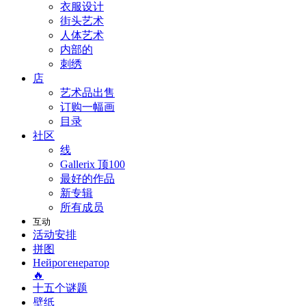
衣服设计
街头艺术
人体艺术
内部的
刺绣
店
艺术品出售
订购一幅画
目录
社区
线
Gallerix 顶100
最好的作品
新专辑
所有成员
互动
活动安排
拼图
Нейрогенератор
🔥
十五个谜题
壁纸