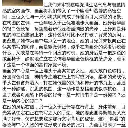
让我们来审视这幅充满生活气息与细腻情
感的室内画作。画面将我们带入了一个幽暗却温馨的私密空
间，三位女性与一只小狗共同构成了静谧而引人深思的场景。
在构图的左侧，一位年轻女子正优雅地步入画面。她身着华丽
的银白色长裙，裙摆随着步伐泛着丝绸般的光泽，上身则是鲜
艳的绯红色露肩上衣，这种色彩对比不仅打破了背景的沉闷，
更凸显了她作为画中焦点之一的地位。她的目光并未投向正在
伏案书写的同伴，而是微微侧转，似乎在向画外的观者诉说着
什么，又或是在等待一个回应的时机。她的身后是一把深色的
绒面椅子，静默地伫立在装饰着华丽金色镜框的壁炉旁，暗示
了这是一个体面的富裕家庭环境。
画面的中心是一位正埋头于桌案前的女性。她头戴白色软帽，
身披深色斗篷，神情专注地在纸上书写或阅读。柔和的光线似
乎从左侧窗外洒入，打在她低垂的头颅和摊开的书页上，营造
出一种静谧、沉思的氛围。这一动作是整幅画的叙事核心，引
发了观者对她笔下内容的好奇：是一封情书？是一份契约？还
是一场内心的独白？
在她的身后右侧，另一位女子正倚靠在椅背上，身体前倾，目
光紧紧锁定在正在书写之人的手边。她的姿态显得既随意又充
满了好奇，仿佛想要窥探那行文字背后的秘密。这种“偷看”的
姿态与中心人物的专注形成了微妙的张力，为画面增添了一丝