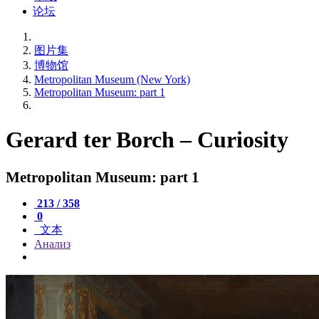
论坛
图片集
博物馆
Metropolitan Museum (New York)
Metropolitan Museum: part 1
Gerard ter Borch – Curiosity
Metropolitan Museum: part 1
213 / 358
0
文本
Анализ