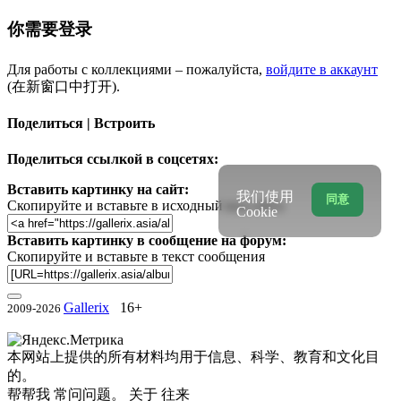
你需要登录
Для работы с коллекциями – пожалуйста,
войдите в аккаунт
(在新窗口中打开).
Поделиться | Встроить
Поделиться ссылкой в соцсетях:
Вставить картинку на сайт:
我们使用
同意
Скопируйте и вставьте в исходный код сайта
Cookie
Вставить картинку в сообщение на форум:
Скопируйте и вставьте в текст сообщения
Gallerix
16+
2009-2026
本网站上提供的所有材料均用于信息、科学、教育和文化目
的。
帮帮我
常问问题。
关于
往来