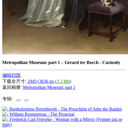
Metropolitan Museum: part 1
–
Gerard ter Borch - Curiosity
编辑归因
下载全尺寸:
2945×3636 px (
3,3 Mb
)
返回相册:
Metropolitan Museum: part 1
专辑: