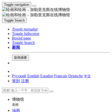
Toggle navigation
Toggle Search
Toggle menubar
Toggle fullscreen
Boxed page
Toggle Search
新闻
新闻摘要
Русский
English
Español
Français
Deutsche
中文
签到
注册
博物馆
老画
油画