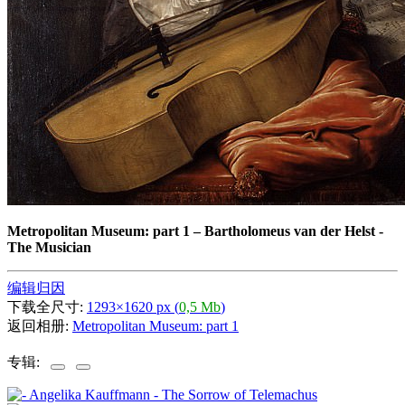
Metropolitan Museum: part 1
–
Bartholomeus van der Helst -
The Musician
编辑归因
下载全尺寸:
1293×1620 px (
0,5 Mb
)
返回相册:
Metropolitan Museum: part 1
专辑: