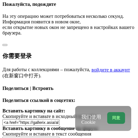
Пожалуйста, подождите
На эту операцию может потребоваться несколько секунд.
Информация появится в новом окне,
если открытие новых окон не запрещено в настройках вашего
браузера.
你需要登录
Для работы с коллекциями – пожалуйста,
войдите в аккаунт
(在新窗口中打开).
Поделиться | Встроить
Поделиться ссылкой в соцсетях:
Вставить картинку на сайт:
Скопируйте и вставьте в исходный код сайта
我们使用
同意
Cookie
Вставить картинку в сообщение на форум:
Скопируйте и вставьте в текст сообщения