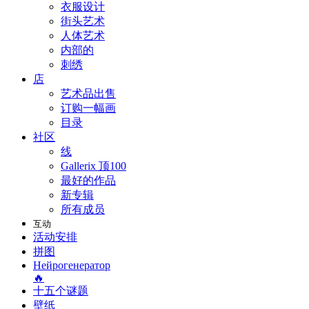
衣服设计
街头艺术
人体艺术
内部的
刺绣
店
艺术品出售
订购一幅画
目录
社区
线
Gallerix 顶100
最好的作品
新专辑
所有成员
互动
活动安排
拼图
Нейрогенератор
🔥
十五个谜题
壁纸