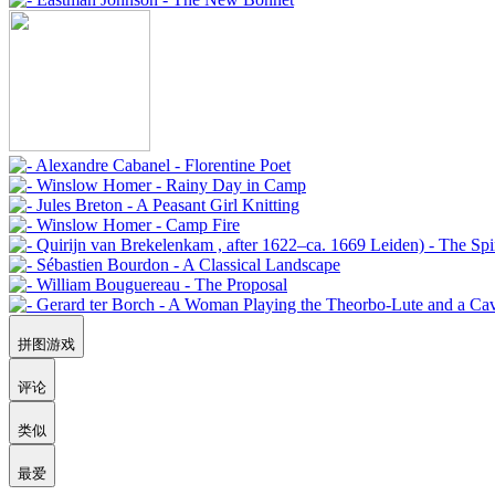
拼图游戏
评论
类似
最爱