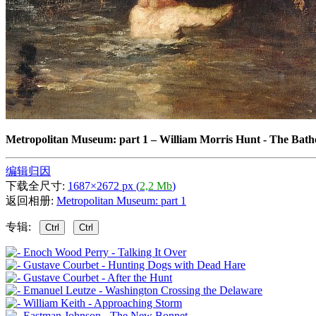
Metropolitan Museum: part 1
–
William Morris Hunt - The Bath
编辑归因
下载全尺寸:
1687×2672 px (
2,2 Mb
)
返回相册:
Metropolitan Museum: part 1
专辑:
Ctrl
Ctrl