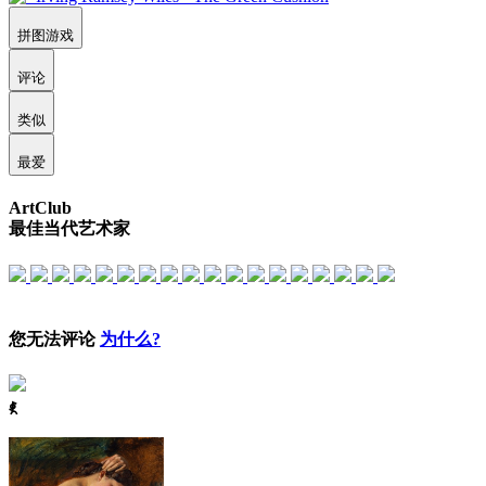
拼图游戏
评论
类似
最爱
ArtClub
最佳当代艺术家
您无法评论
为什么?
ꈅ