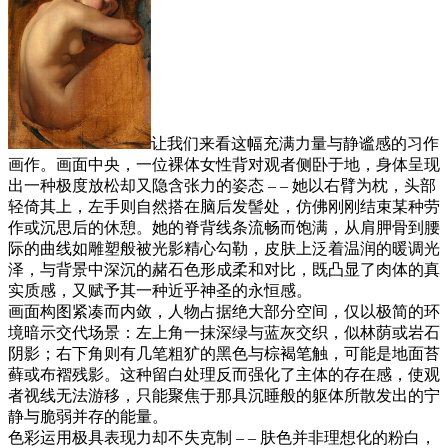
让我们来看这幅充满力量与静谧感的习作
画作。画面中央，一位裸体女性背对观者侧卧于地，身体呈现
出一种极度放松却又隐含张力的姿态 – – 她以右臂为枕，头部
轻倚其上，左手则自然搭在脑后发髻处，仿佛刚刚结束某种劳
作或沉思后的休憩。她的脊背线条流畅而饱满，从肩胛骨到腰
际的曲线如雕塑般被光影精心勾勒，皮肤上泛着温润的暖调光
泽，与背景中深沉的赭石色形成柔和对比，既凸显了肉体的真
实质感，又赋予其一种近乎神圣的永恒感。
画面构图紧凑而内敛，人物占据绝大部分空间，仅以极简的环
境暗示交代场景：左上角一抹深绿与蓝灰交织，似林荫或岩石
阴影；右下角则有几笔粗犷的黑色与棕褐笔触，可能是地面苔
藓或布褶残影。这种留白处理反而强化了主体的存在感，使观
者视线无法游移，只能聚焦于那具沉睡般的躯体所散发出的宁
静与脆弱并存的能量。
色彩运用极具表现力却不失克制 – – 肤色并非理想化的粉白，