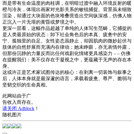
而是带有生命温度的肉桂调，在明暗过渡中融入环境反射的暖
橙与冷灰，体现出画家对光影关系的敏锐捕捉。背景虽未细致
渲染，却通过大块面的色块堆叠营造出空间纵深感，仿佛人物
正沉入一片无垠的黄昏或梦境之中。
更深一层看，这幅作品超越了单纯的人体写生范畴，它捕捉的
是人类最原始的状态：卸下社会角色后的本真、疲惫中的安
宁、孤独里的自足。女性姿态虽静止，却因肌肉的微妙起伏与
肢体的自然舒展而充满内在律动；她未睁眼，亦无表情外露，
但那份沉静的力量反而比任何戏剧化情绪更具感染力 – – 仿佛
在提醒我们：美不仅存在于凝视之中，更蕴藏于无声的存在本
身。
这或许正是艺术家试图传达的核心：在剥离一切装饰与叙事之
后，人体本身就是最深邃的语言，承载着疲惫、尊严、脆弱与
坚韧交织的生命真相。
此网站由于广
告收入而存在。
请关闭 Adblock
！
随机图片