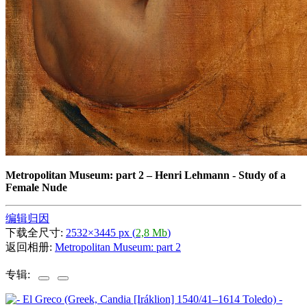
Metropolitan Museum: part 2
–
Henri Lehmann - Study of a
Female Nude
编辑归因
下载全尺寸:
2532×3445 px (
2,8 Mb
)
返回相册:
Metropolitan Museum: part 2
专辑: