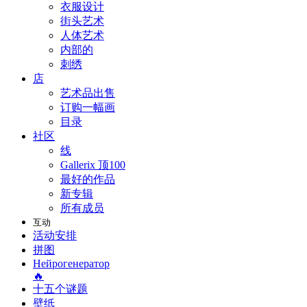
衣服设计
街头艺术
人体艺术
内部的
刺绣
店
艺术品出售
订购一幅画
目录
社区
线
Gallerix 顶100
最好的作品
新专辑
所有成员
互动
活动安排
拼图
Нейрогенератор
🔥
十五个谜题
壁纸