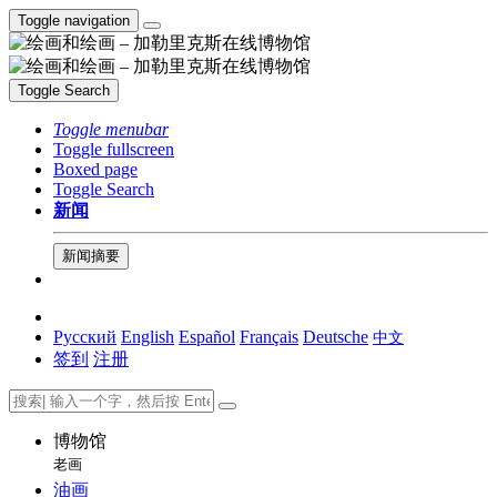
Toggle navigation
Toggle Search
Toggle menubar
Toggle fullscreen
Boxed page
Toggle Search
新闻
新闻摘要
Русский
English
Español
Français
Deutsche
中文
签到
注册
博物馆
老画
油画