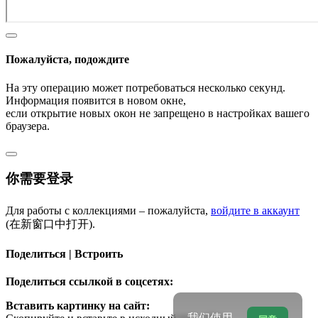
Пожалуйста, подождите
На эту операцию может потребоваться несколько секунд.
Информация появится в новом окне,
если открытие новых окон не запрещено в настройках вашего
браузера.
你需要登录
Для работы с коллекциями – пожалуйста,
войдите в аккаунт
(在新窗口中打开).
Поделиться | Встроить
Поделиться ссылкой в соцсетях:
Вставить картинку на сайт:
我们使用