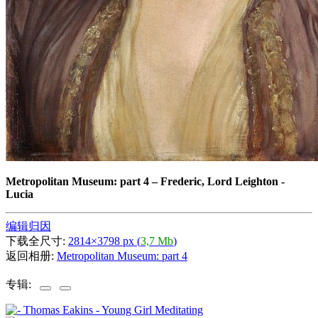
Metropolitan Museum: part 4
–
Frederic, Lord Leighton -
Lucia
编辑归因
下载全尺寸:
2814×3798 px (
3,7 Mb
)
返回相册:
Metropolitan Museum: part 4
专辑: