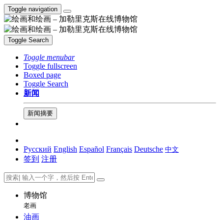
Toggle navigation
Toggle Search
Toggle menubar
Toggle fullscreen
Boxed page
Toggle Search
新闻
新闻摘要
Русский
English
Español
Français
Deutsche
中文
签到
注册
博物馆
老画
油画