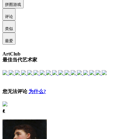
拼图游戏
评论
类似
最爱
ArtClub
最佳当代艺术家
您无法评论
为什么?
ꈅ