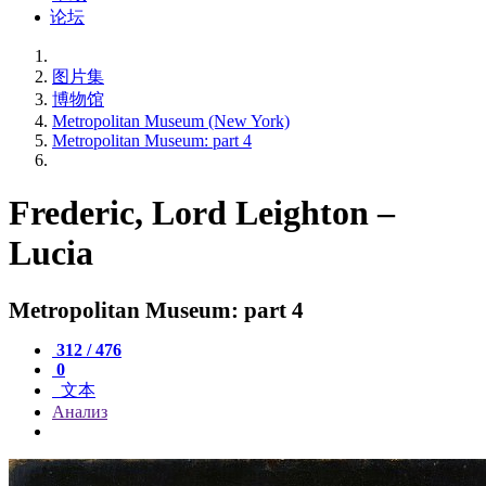
论坛
图片集
博物馆
Metropolitan Museum (New York)
Metropolitan Museum: part 4
Frederic, Lord Leighton –
Lucia
Metropolitan Museum: part 4
312 / 476
0
文本
Анализ