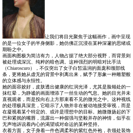
让我们将目光聚焦于这幅画作，画中呈现
的是一位女子的半身侧影，她仿佛正沉浸在某种深邃的思绪或
期盼之中。
画面构图极为简洁有力，人物占据了绝大部分视野，而背景则
被处理成深沉、纯粹的暗色调。这种强烈的明暗对比手法
（Chiaroscuro），不仅突出了女子白皙温润的面庞和颈部线
条，更将她从虚无的背景中剥离出来，赋予了形象一种雕塑般
的立体感与永恒性。
她的面容姣好，皮肤透出健康的红润光泽，尤其是脸颊处的一
抹红晕，为静谧的画面增添了一丝生动的气息。她的目光并未
直视观者，而是投向右上方那束看不见的微光之中。这种视线
的处理极具深意，它暗示了人物并非在被动地接受审视，而是
在凝视着某个特定的、或许是理想中的目标。她微微扬起的下
巴和紧抿的嘴唇，流露出一种倔强与坚毅并存的神情，似乎在
无声地诉说着内心的渴望或对命运的某种坚持。
衣着方面，女子身着一件色调柔和的紫红色外袍，衣领处装饰