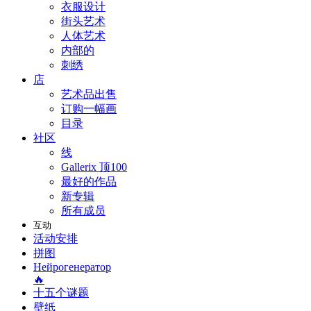
衣服设计
街头艺术
人体艺术
内部的
刺绣
店
艺术品出售
订购一幅画
目录
社区
线
Gallerix 顶100
最好的作品
新专辑
所有成员
互动
活动安排
拼图
Нейрогенератор
🔥
十五个谜题
壁纸