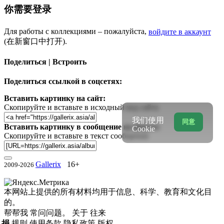
你需要登录
Для работы с коллекциями – пожалуйста,
войдите в аккаунт
(在新窗口中打开).
Поделиться | Встроить
Поделиться ссылкой в соцсетях:
Вставить картинку на сайт:
Скопируйте и вставьте в исходный код сайта
我们使用
同意
Вставить картинку в сообщение на форум:
Cookie
Скопируйте и вставьте в текст сообщения
Gallerix
16+
2009-2026
本网站上提供的所有材料均用于信息、科学、教育和文化目
的。
帮帮我
常问问题。
关于
往来
捐
规则
使用条款
隐私政策
版权