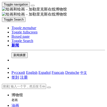
Toggle navigation
Toggle Search
Toggle menubar
Toggle fullscreen
Boxed page
Toggle Search
新闻
新闻摘要
Русский
English
Español
Français
Deutsche
中文
签到
注册
博物馆
老画
油画