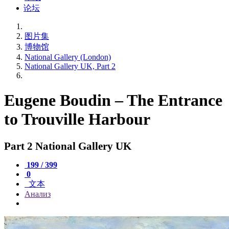
论坛
图片集
博物馆
National Gallery (London)
National Gallery UK, Part 2
Eugene Boudin – The Entrance
to Trouville Harbour
Part 2 National Gallery UK
199 / 399
0
文本
Анализ