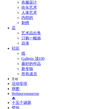
衣服设计
街头艺术
人体艺术
内部的
刺绣
店
艺术品出售
订购一幅画
目录
社区
线
Gallerix 顶100
最好的作品
新专辑
所有成员
互动
活动安排
拼图
Нейрогенератор
🔥
十五个谜题
壁纸