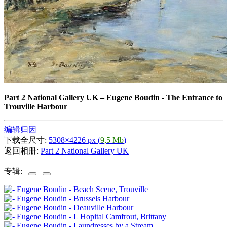
Part 2 National Gallery UK
–
Eugene Boudin - The Entrance to
Trouville Harbour
编辑归因
下载全尺寸:
5308×4226 px (
9,5 Mb
)
返回相册:
Part 2 National Gallery UK
专辑: