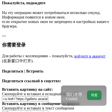
Пожалуйста, подождите
На эту операцию может потребоваться несколько секунд.
Информация появится в новом окне,
если открытие новых окон не запрещено в настройках вашего
браузера.
你需要登录
Для работы с коллекциями – пожалуйста,
войдите в аккаунт
(在新窗口中打开).
Поделиться | Встроить
Поделиться ссылкой в соцсетях:
Вставить картинку на сайт:
Скопируйте и вставьте в исходный код сайта
我们使用
同意
Cookie
Вставить картинку в сообщение на форум:
Скопируйте и вставьте в текст сообщения