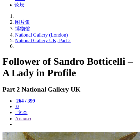
论坛
图片集
博物馆
National Gallery (London)
National Gallery UK, Part 2
Follower of Sandro Botticelli –
A Lady in Profile
Part 2 National Gallery UK
264 / 399
0
文本
Анализ