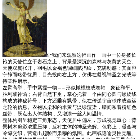
让我们来观察这幅画作，画中一位身披长
袍的天使伫立于岩石之上，背景是深沉的森林与灰黄的天空。
天使双翼张开，羽毛以金褐色调细腻描绘，充满动感；其面容
宁静而略带忧思，目光投向右上方，仿佛在凝视神圣之光或等
待某种启示。
左臂高举，手中紧握一物 – – 形似橄榄枝或卷轴，象征和平、
胜利或神谕；右臂自然下垂，掌心托着一个由同心圆与螺旋线
构成的神秘符号，下方还垂有飘带，似在传递宇宙秩序或命运
之轮的信息。衣袍以柔和的米黄与淡绿渲染，腰间系着粉红色
丝带，既点出人体结构，又增添一丝人间温情。
整体构图呈稳定三角形态，天使居中偏左，形成视觉重心；背
景树木剪影浓重压抑，反衬主体的神圣光辉。色彩上，暖金与
冷绿交织，营造出超验而肃穆的氛围。此画或隐喻灵性觉醒、