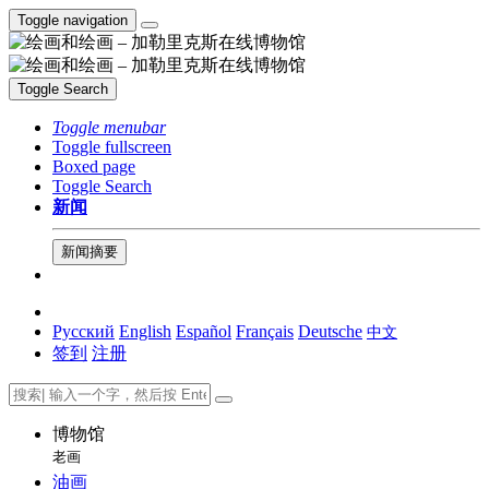
Toggle navigation
Toggle Search
Toggle menubar
Toggle fullscreen
Boxed page
Toggle Search
新闻
新闻摘要
Русский
English
Español
Français
Deutsche
中文
签到
注册
博物馆
老画
油画