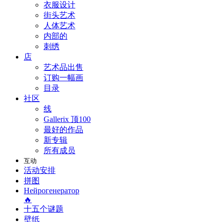
衣服设计
街头艺术
人体艺术
内部的
刺绣
店
艺术品出售
订购一幅画
目录
社区
线
Gallerix 顶100
最好的作品
新专辑
所有成员
互动
活动安排
拼图
Нейрогенератор
🔥
十五个谜题
壁纸