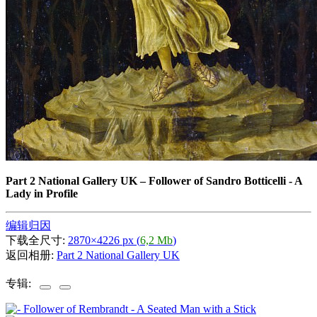
Part 2 National Gallery UK
–
Follower of Sandro Botticelli - A
Lady in Profile
编辑归因
下载全尺寸:
2870×4226 px (
6,2 Mb
)
返回相册:
Part 2 National Gallery UK
专辑: