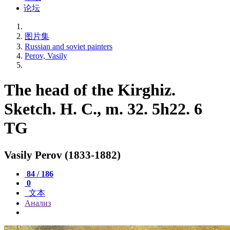
论坛
图片集
Russian and soviet painters
Perov, Vasily
The head of the Kirghiz.
Sketch. H. C., m. 32. 5h22. 6
TG
Vasily Perov (1833-1882)
84 / 186
0
文本
Анализ