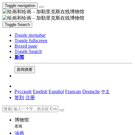
Toggle navigation
Toggle Search
Toggle menubar
Toggle fullscreen
Boxed page
Toggle Search
新闻
新闻摘要
Русский
English
Español
Français
Deutsche
中文
签到
注册
博物馆
老画
油画