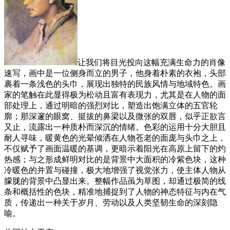
让我们将目光投向这幅充满生命力的肖像
速写，画中是一位侧身而立的男子，他身着朴素的衣袍，头部
裹着一条浅色的头巾，展现出独特的民族风情与地域特色。画
家的笔触在此显得极为松动且富有表现力，尤其是在人物的面
部处理上，通过明暗的强烈对比，塑造出饱满立体的五官轮
廓；那深邃的眼窝、挺拔的鼻梁以及微张的双唇，似乎正欲言
又止，流露出一种质朴而深沉的情绪。色彩的运用十分大胆且
耐人寻味，暖黄色的光晕倾洒在人物苍老的面庞与头巾之上，
不仅赋予了画面温暖的基调，更暗示着阳光在高原上留下的灼
热感；与之形成鲜明对比的是背景中大面积的冷紫色块，这种
冷暖色的并置与碰撞，极大地增强了视觉张力，使主体人物从
朦胧的背景中凸显出来。整幅作品虽为草图，却通过极简的线
条和概括性的色块，精准地捕捉到了人物的神态特征与内在气
质，传递出一种关于岁月、劳动以及人类坚韧生命的深刻隐
喻。