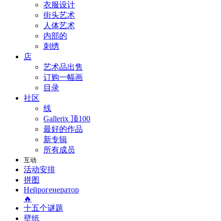
衣服设计
街头艺术
人体艺术
内部的
刺绣
店
艺术品出售
订购一幅画
目录
社区
线
Gallerix 顶100
最好的作品
新专辑
所有成员
互动
活动安排
拼图
Нейрогенератор
🔥
十五个谜题
壁纸