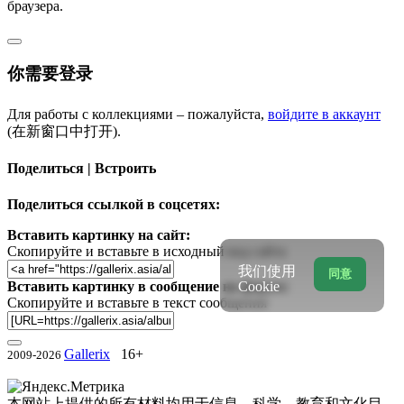
браузера.
你需要登录
Для работы с коллекциями – пожалуйста,
войдите в аккаунт
(在新窗口中打开).
Поделиться | Встроить
Поделиться ссылкой в соцсетях:
Вставить картинку на сайт:
Скопируйте и вставьте в исходный код сайта
我们使用
同意
Вставить картинку в сообщение на форум:
Cookie
Скопируйте и вставьте в текст сообщения
Gallerix
16+
2009-2026
本网站上提供的所有材料均用于信息、科学、教育和文化目