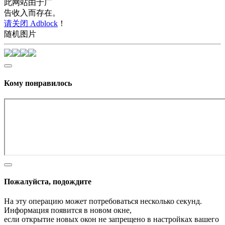
此网站由于广
告收入而存在。
请关闭 Adblock
！
随机图片
Кому понравилось
Пожалуйста, подождите
На эту операцию может потребоваться несколько секунд.
Информация появится в новом окне,
если открытие новых окон не запрещено в настройках вашего