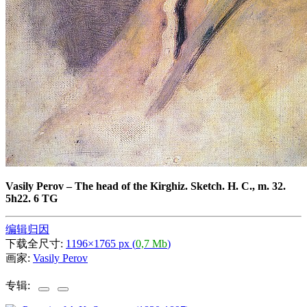
Vasily Perov
–
The head of the Kirghiz. Sketch. H. C., m. 32.
5h22. 6 TG
编辑归因
下载全尺寸:
1196×1765 px (
0,7 Mb
)
画家:
Vasily Perov
专辑: