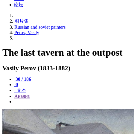
论坛
图片集
Russian and soviet painters
Perov, Vasily
The last tavern at the outpost
Vasily Perov (1833-1882)
30 / 186
0
文本
Анализ