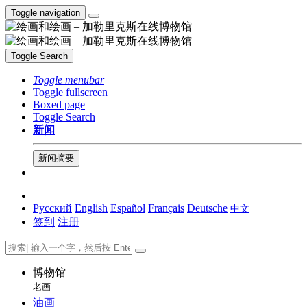
Toggle navigation
Toggle Search
Toggle menubar
Toggle fullscreen
Boxed page
Toggle Search
新闻
新闻摘要
Русский
English
Español
Français
Deutsche
中文
签到
注册
博物馆
老画
油画