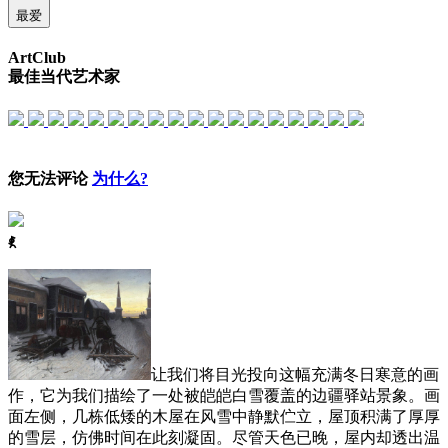
最爱
ArtClub
最佳当代艺术家
您无法评论
为什么?
ꈅ
让我们将目光投向这幅充满冬日寒意的画
作，它为我们描绘了一处被皑皑白雪覆盖的边疆驿站景象。画
面左侧，几栋低矮的木屋在风雪中静默伫立，屋顶积满了厚厚
的雪层，仿佛时间在此刻凝固。尽管天色已晚，屋内却透出温