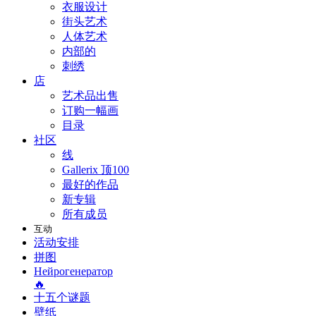
衣服设计
街头艺术
人体艺术
内部的
刺绣
店
艺术品出售
订购一幅画
目录
社区
线
Gallerix 顶100
最好的作品
新专辑
所有成员
互动
活动安排
拼图
Нейрогенератор
🔥
十五个谜题
壁纸