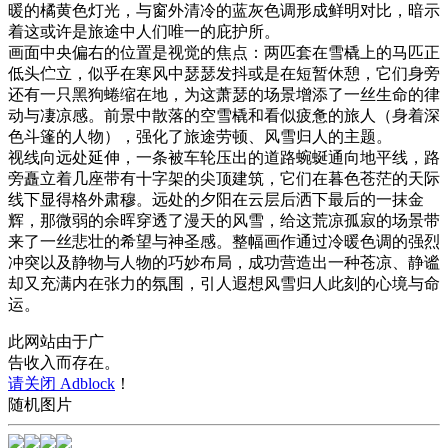
暖的橘黄色灯光，与窗外清冷的蓝灰色调形成鲜明对比，暗示
着这或许是旅途中人们唯一的庇护所。
画面中央偏右的位置是视觉的焦点：两匹套在雪橇上的马匹正
低头伫立，似乎在寒风中瑟瑟发抖或是在短暂休憩，它们身旁
还有一只黑狗蜷缩在地，为这萧瑟的场景增添了一丝生命的律
动与凄凉感。前景中散落的空雪橇和看似疲惫的旅人（身着深
色斗篷的人物），强化了旅途劳顿、风雪归人的主题。
视线向远处延伸，一条被车轮压出的道路蜿蜒通向地平线，路
旁矗立着几座带有十字架的尖顶建筑，它们在暮色苍茫的天际
线下显得格外肃穆。远处的夕阳在云层后洒下最后的一抹金
辉，那微弱的余晖穿透了漫天的风雪，给这荒凉孤寂的场景带
来了一丝悲壮的希望与神圣感。整幅画作通过冷暖色调的强烈
冲突以及静物与人物的巧妙布局，成功营造出一种苍凉、静谧
却又充满内在张力的氛围，引人遐想风雪归人此刻的心境与命
运。
此网站由于广
告收入而存在。
请关闭 Adblock
！
随机图片