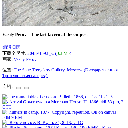
Vasily Perov
–
The last tavern at the outpost
编辑归因
下载全尺寸:
2048×1593 px (
0,3 Mb
)
画家:
Vasily Perov
位置:
The State Tretyakov Gallery, Moscow (Государственная
Третьяковская галерея).
专辑: