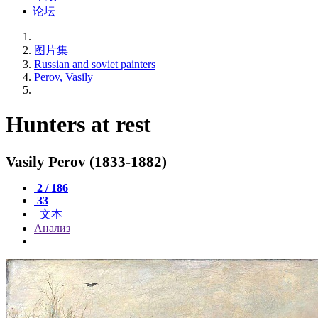
论坛
图片集
Russian and soviet painters
Perov, Vasily
Hunters at rest
Vasily Perov (1833-1882)
2 / 186
33
文本
Анализ