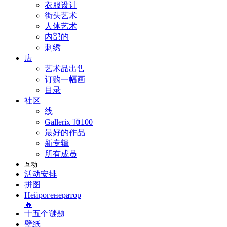
衣服设计
街头艺术
人体艺术
内部的
刺绣
店
艺术品出售
订购一幅画
目录
社区
线
Gallerix 顶100
最好的作品
新专辑
所有成员
互动
活动安排
拼图
Нейрогенератор
🔥
十五个谜题
壁纸