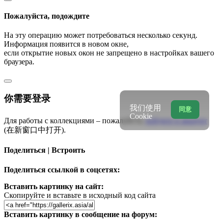
Пожалуйста, подождите
На эту операцию может потребоваться несколько секунд.
Информация появится в новом окне,
если открытие новых окон не запрещено в настройках вашего
браузера.
你需要登录
我们使用
同意
Cookie
Для работы с коллекциями – пожалуйста,
войдите в аккаунт
(在新窗口中打开).
Поделиться | Встроить
Поделиться ссылкой в соцсетях:
Вставить картинку на сайт:
Скопируйте и вставьте в исходный код сайта
Вставить картинку в сообщение на форум: