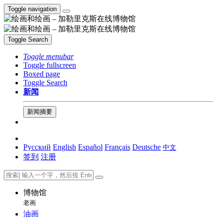
Toggle navigation
Toggle Search
Toggle menubar
Toggle fullscreen
Boxed page
Toggle Search
新闻
新闻摘要
Русский
English
Español
Français
Deutsche
中文
签到
注册
博物馆
老画
油画