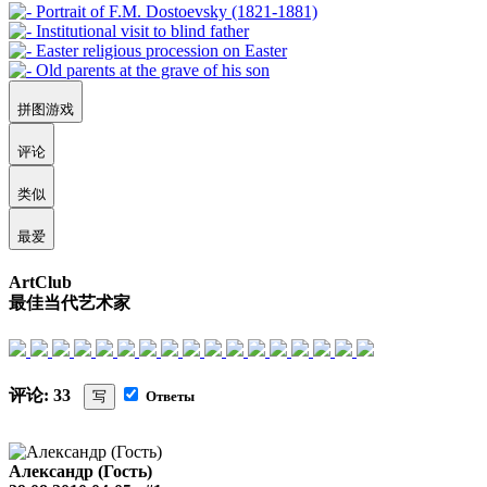
拼图游戏
评论
类似
最爱
ArtClub
最佳当代艺术家
评论: 33
写
Ответы
Александр (Гость)