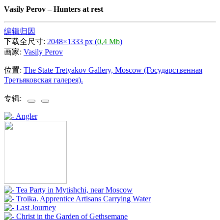
Vasily Perov
–
Hunters at rest
编辑归因
下载全尺寸:
2048×1333 px (
0,4 Mb
)
画家:
Vasily Perov
位置:
The State Tretyakov Gallery, Moscow (Государственная
Третьяковская галерея).
专辑: