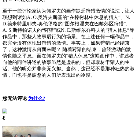
至于一些评论家认为佩罗夫的画作缺乏狩猎激情的说法，让人
联想到诸如A. O.奥洛夫斯基的“在榛树林中休息的猎人”、N.
D.德米特里耶夫-奥伦堡格的“图尔根涅夫在巴黎郊区狩猎”、
A. S.斯特帕诺夫的“狩猎”或N. E.斯维尔乔科夫的“猎人休息”等
作品中，那些人物事后行为的场景。在上述任何一幅作品中，
都完全没有体现出狩猎的激情。事实上，如果狩猎已经结束
了，这种激情从何而来呢？ 随着狩猎的结束，曾经激动的激
情也随之平息。而在佩罗夫的“猎人休息”这幅画作中，讲述者
向他的同伴讲述的故事虽然是虚构的，但却取材于猎人的生
活。他的听众并非毫无兴趣。当然，这已经不是那种狂热的激
情，而也不是疲惫的人们所表现出的冷漠。
您无法评论
为什么?
ꈅ