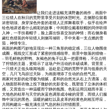
让我们走进这幅充满野趣的画作，画面中
三位猎人在秋日的荒野里享受片刻的休憩时光。左侧那位留着
浓密胡须、身穿深色外套的老猎人正挥舞着双手，似乎在绘声
绘色地讲述着什么精彩的故事；中间那位戴着软帽的同伴听得
入神，一手扶着帽子，脸上露出惊喜交加的神情；而右侧身着
赭红色猎装的年轻猎人则侧耳倾听，手中夹着一支点燃的雪
茄，神情专注。
画面的构图巧妙地呈现出一种三角形的稳定感，三位人物围坐
成圈，视线交汇形成了紧密的情感纽带。前景中散落的猎物 –
– 羽毛鲜艳的野鸭、灰褐色的兔子以及一把霰弹枪，不仅点明
了狩猎的主题，更暗示了这场户外活动的丰硕成果。背景里，
一只猎犬正低头嗅闻地面，远处是辽阔的荒野平原与低垂的天
空，几只飞鸟掠过天际，为画面增添了生动的自然气息。
画家对光影的处理极为细腻，柔和的自然光从右上方洒落，在
人物面部和衣物上投下微妙的光影变化，既塑造了立体的体积
感，又营造出一种温暖而宁静的氛围。色彩运用沉稳而丰富：
大地色的枯草与天空的灰蓝色调形成冷峻的背景，而猎人们服
饰中深沉的黑色、温暖的赭红以及皮革的棕黄色则相互呼应，
共同构建出一幅充满生活气息的秋日狩猎图景。