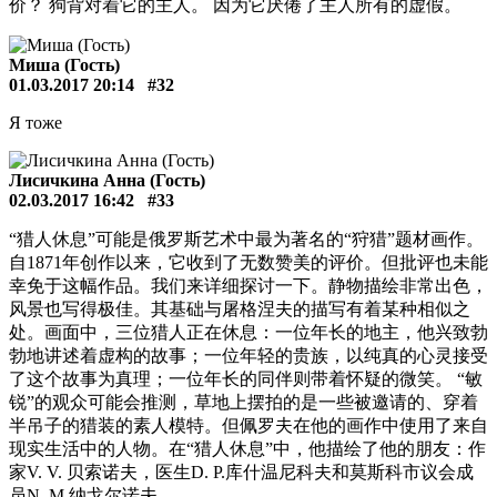
价？ 狗背对着它的主人。 因为它厌倦了主人所有的虚假。
Миша (Гость)
01.03.2017 20:14
#32
Я тоже
Лисичкина Анна (Гость)
02.03.2017 16:42
#33
“猎人休息”可能是俄罗斯艺术中最为著名的“狩猎”题材画作。
自1871年创作以来，它收到了无数赞美的评价。但批评也未能
幸免于这幅作品。我们来详细探讨一下。静物描绘非常出色，
风景也写得极佳。其基础与屠格涅夫的描写有着某种相似之
处。画面中，三位猎人正在休息：一位年长的地主，他兴致勃
勃地讲述着虚构的故事；一位年轻的贵族，以纯真的心灵接受
了这个故事为真理；一位年长的同伴则带着怀疑的微笑。 “敏
锐”的观众可能会推测，草地上摆拍的是一些被邀请的、穿着
半吊子的猎装的素人模特。但佩罗夫在他的画作中使用了来自
现实生活中的人物。在“猎人休息”中，他描绘了他的朋友：作
家V. V. 贝索诺夫，医生D. P.库什温尼科夫和莫斯科市议会成
员N. M.纳戈尔诺夫。