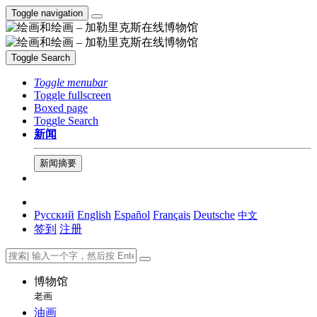
Toggle navigation
Toggle Search
Toggle menubar
Toggle fullscreen
Boxed page
Toggle Search
新闻
新闻摘要
Русский
English
Español
Français
Deutsche
中文
签到
注册
博物馆
老画
油画