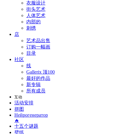
衣服设计
街头艺术
人体艺术
内部的
刺绣
店
艺术品出售
订购一幅画
目录
社区
线
Gallerix 顶100
最好的作品
新专辑
所有成员
互动
活动安排
拼图
Нейрогенератор
🔥
十五个谜题
壁纸