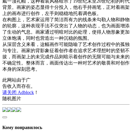
戴一顶礼帽，这种着装风格暗示了19世纪末至20世纪初的时代
背景。画家的姿态显得十分投入，他右手持画笔，正对着画架
上的画布进行创作，左手则稳稳地托着调色板。
在构图上，艺术家运用了简洁而有力的线条来勾勒人物和静物
的轮廓，这种表现手法不仅突出了人物的动态，也为画面增添
了生动的气息。画家通过明暗对比的处理，使得人物形象更加
立体饱满，同时也营造出一种沉稳的氛围。
从深层含义来看，这幅画作可能隐喻了艺术创作过程中的孤独
与专注。画家的背影象征着创作者在追求艺术理想时的坚韧不
拔，而画架上的未完成作品则暗示着创作的无限可能与未来的
不确定性。整体而言，画面传达出一种对艺术的敬畏和对创作
本身的深刻思考。
此网站由于广
告收入而存在。
请关闭 Adblock
！
随机图片
Кому понравилось