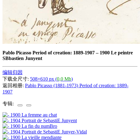
Pablo Picasso Period of creation: 1889-1907
–
1900 Le peintre
SВbastien Junyent
编辑归因
下载全尺寸:
508×610 px (
0,0 Mb
)
返回相册:
Pablo Picasso (1881-1973) Period of creation: 1889-
1907
专辑: