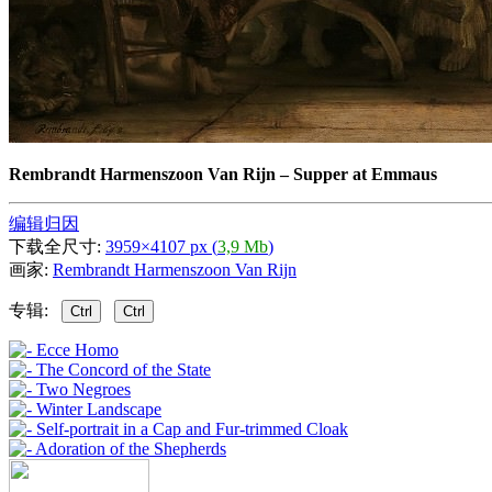
Rembrandt Harmenszoon Van Rijn
–
Supper at Emmaus
编辑归因
下载全尺寸:
3959×4107 px (
3,9 Mb
)
画家:
Rembrandt Harmenszoon Van Rijn
专辑:
Ctrl
Ctrl