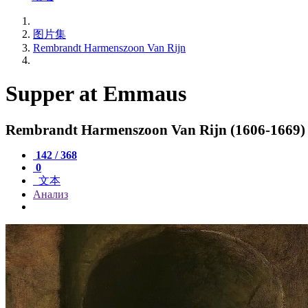
图片集
Rembrandt Harmenszoon Van Rijn
Supper at Emmaus
Rembrandt Harmenszoon Van Rijn (1606-1669)
142 / 368
0
文本
Анализ