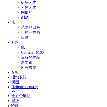
街头艺术
人体艺术
内部的
刺绣
店
艺术品出售
订购一幅画
目录
社区
线
Gallerix 顶100
最好的作品
新专辑
所有成员
互动
活动安排
拼图
Нейрогенератор
🔥
十五个谜题
壁纸
论坛