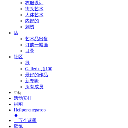
衣服设计
街头艺术
人体艺术
内部的
刺绣
店
艺术品出售
订购一幅画
目录
社区
线
Gallerix 顶100
最好的作品
新专辑
所有成员
互动
活动安排
拼图
Нейрогенератор
🔥
十五个谜题
壁纸