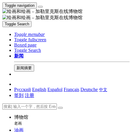
Toggle navigation
Toggle Search
Toggle menubar
Toggle fullscreen
Boxed page
Toggle Search
新闻
新闻摘要
Русский
English
Español
Français
Deutsche
中文
签到
注册
博物馆
老画
油画