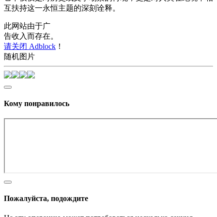
互扶持这一永恒主题的深刻诠释。
此网站由于广
告收入而存在。
请关闭 Adblock
！
随机图片
Кому понравилось
Пожалуйста, подождите