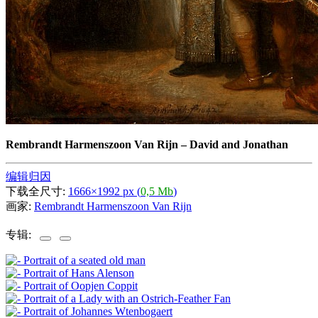
Rembrandt Harmenszoon Van Rijn
–
David and Jonathan
编辑归因
下载全尺寸:
1666×1992 px (
0,5 Mb
)
画家:
Rembrandt Harmenszoon Van Rijn
专辑: