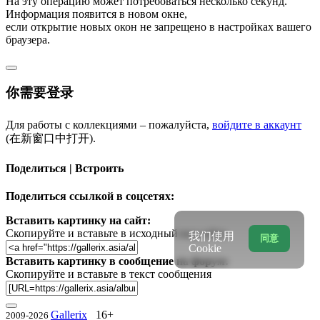
На эту операцию может потребоваться несколько секунд.
Информация появится в новом окне,
если открытие новых окон не запрещено в настройках вашего
браузера.
你需要登录
Для работы с коллекциями – пожалуйста,
войдите в аккаунт
(在新窗口中打开).
Поделиться | Встроить
Поделиться ссылкой в соцсетях:
Вставить картинку на сайт:
Скопируйте и вставьте в исходный код сайта
我们使用
同意
Cookie
Вставить картинку в сообщение на форум:
Скопируйте и вставьте в текст сообщения
Gallerix
16+
2009-2026