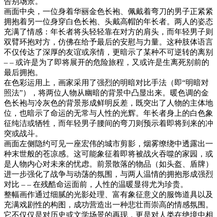
告别场景。
画面中央，一位身着华丽金色长袍、佩戴着弯刀的男子正紧紧
拥抱着另一位身穿白色长袍、头戴高帽的年长者。两人的姿态
充满了情感：年长者将头轻轻靠在对方的肩头，而年轻男子则
双臂环抱对方，仿佛在给予最后的安慰与力量。这种肢体语言
不仅传达了深厚的友谊或亲情，更暗示了某种不可逆转的离别
– – 或许是为了即将展开的危险旅程，又或许是生离死别前的
最后拥抱。
在色彩运用上，画家采用了强烈的明暗对比手法（即“明暗对
照法”），将两位人物从幽暗的背景中凸显出来。暖色调的金
色长袍与冷灰色的背景形成鲜明反差，既突出了人物的主体地
位，也暗示了命运的无常与人性的光辉。年长者身上的白色象
征纯洁或牺牲，而年轻男子腰间的弯刀则预示着即将到来的冲
突或战斗。
画面左侧隐约可见一座宏伟的城市剪影，烟雾缭绕中透露出一
种末世般的苍凉感。这可能象征着即将被战火吞噬的家园，或
是人物内心对未来的忧虑。前景散落的物品（如头盔、盾牌）
进一步强化了战争与动荡的氛围，与两人温情的拥抱形成强烈
对比 – – 在残酷命运面前，人性的温暖显得尤为珍贵。
整幅画作通过细腻的光影处理、富有象征意义的服饰道具以及
充满戏剧性的构图，成功营造出一种悲壮而崇高的情感氛围。
它不仅仅是对历史或文学场景的再现，更是对人类在绝境中相