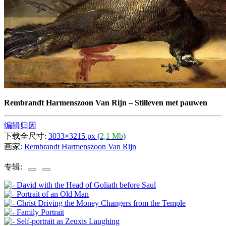
Rembrandt Harmenszoon Van Rijn
–
Stilleven met pauwen
编辑归因
下载全尺寸:
3033×3215 px (
2,1 Mb
)
画家:
Rembrandt Harmenszoon Van Rijn
专辑: