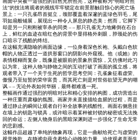
画面中央被一道强烈的自然光所照亮，这种被称为“明暗对照
法”的技法将观者的视线牢牢锁定在前景那触目惊心的死亡场
景上：一只孔雀昂首挺立，颈部覆盖着深邃的蓝绿色羽毛，尾
羽如扇般铺展，展现出一种令人屏息的静态美；然而，它脚下
却是另一只刚刚被宰杀的同类 – – 那只孔雀无力地瘫倒在石台
上，鲜红的血迹在暗红色的背景中显得格外刺眼，脖颈处的伤
口暗示了残酷的终结。
在这幅充满隐喻的画面边缘，一位身着深色长袍、头戴白色软
帽的人物正透过一道拱形窗口的阴影向外窥视。他（或她）的
表情模糊而复杂，既像是被眼前的景象所震惊，又仿佛对此习
以为常。这种人物与静物之间的互动打破了画面的孤立感，将
观者带入了一个关于生死的哲学思考空间：孔雀象征着虚荣、
傲慢乃至短暂的荣华富贵，而其死亡则是对世俗欲望无声的嘲
讽 – – 无论外表如何华丽，最终都难逃一死。
整幅画作通过强烈的明暗对比和精心安排的构图，成功营造出
一种庄重而肃穆的氛围。画家并未直接描绘血腥的过程，而是
通过静止的瞬间让观者自行补全故事的残酷性。画面右侧悬挂
在墙上的钥匙与锁具，或许暗示着某种被封锁的秘密或无法挽
回的命运；左侧人物身后的黑暗深渊则进一步强化了生命无常
的悲剧感。
这幅作品超越了单纯的物象再现，它是一曲献给死亡与虚荣的
视觉挽歌，在静谧中蕴含着惊心动魄的力量，迫使观者直面生