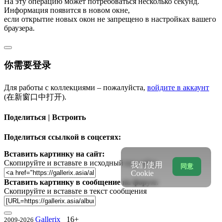
На эту операцию может потребоваться несколько секунд.
Информация появится в новом окне,
если открытие новых окон не запрещено в настройках вашего
браузера.
你需要登录
Для работы с коллекциями – пожалуйста,
войдите в аккаунт
(在新窗口中打开).
Поделиться | Встроить
Поделиться ссылкой в соцсетях:
Вставить картинку на сайт:
Скопируйте и вставьте в исходный код сайта
我们使用
同意
Cookie
Вставить картинку в сообщение на форум:
Скопируйте и вставьте в текст сообщения
Gallerix
16+
2009-2026