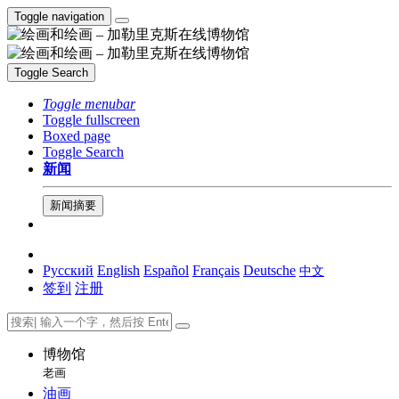
Toggle navigation
Toggle Search
Toggle menubar
Toggle fullscreen
Boxed page
Toggle Search
新闻
新闻摘要
Русский
English
Español
Français
Deutsche
中文
签到
注册
博物馆
老画
油画