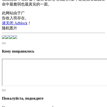
命中最脆弱也最真实的一面。
此网站由于广
告收入而存在。
请关闭 Adblock
！
随机图片
Кому понравилось
Пожалуйста, подождите