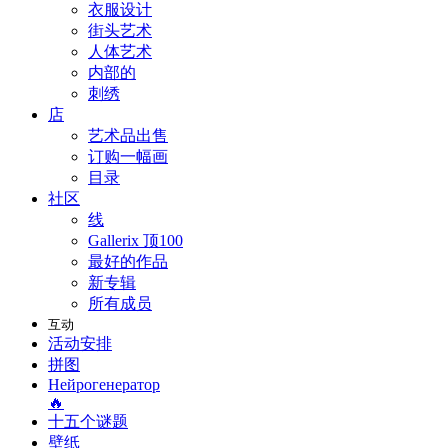
衣服设计
街头艺术
人体艺术
内部的
刺绣
店
艺术品出售
订购一幅画
目录
社区
线
Gallerix 顶100
最好的作品
新专辑
所有成员
互动
活动安排
拼图
Нейрогенератор
🔥
十五个谜题
壁纸