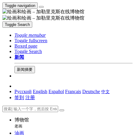
Toggle navigation
Toggle Search
Toggle menubar
Toggle fullscreen
Boxed page
Toggle Search
新闻
新闻摘要
Русский
English
Español
Français
Deutsche
中文
签到
注册
博物馆
老画
油画