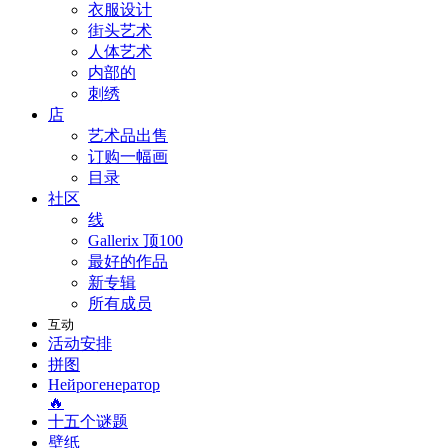
衣服设计
街头艺术
人体艺术
内部的
刺绣
店
艺术品出售
订购一幅画
目录
社区
线
Gallerix 顶100
最好的作品
新专辑
所有成员
互动
活动安排
拼图
Нейрогенератор
🔥
十五个谜题
壁纸