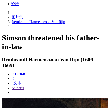
论坛
图片集
Rembrandt Harmenszoon Van Rijn
Simson threatened his father-
in-law
Rembrandt Harmenszoon Van Rijn (1606-
1669)
91 / 368
0
文本
Анализ