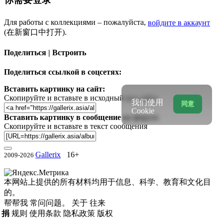
Для работы с коллекциями – пожалуйста,
войдите в аккаунт
(在新窗口中打开).
Поделиться | Встроить
Поделиться ссылкой в соцсетях:
Вставить картинку на сайт:
Скопируйте и вставьте в исходный код сайта
我们使用
同意
Cookie
Вставить картинку в сообщение на форум:
Скопируйте и вставьте в текст сообщения
Gallerix
16+
2009-2026
本网站上提供的所有材料均用于信息、科学、教育和文化目
的。
帮帮我
常问问题。
关于
往来
捐
规则
使用条款
隐私政策
版权