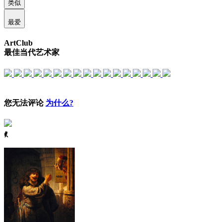
类似
最爱
ArtClub
最佳当代艺术家
您无法评论
为什么?
ꈅ