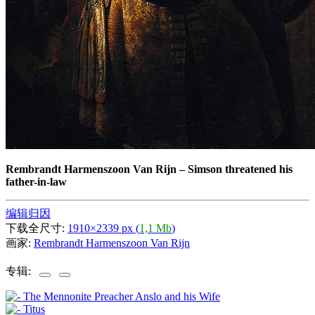
Rembrandt Harmenszoon Van Rijn
–
Simson threatened his
father-in-law
编辑归因
下载全尺寸:
1910×2339 px (
1,1 Mb
)
画家:
Rembrandt Harmenszoon Van Rijn
专辑: