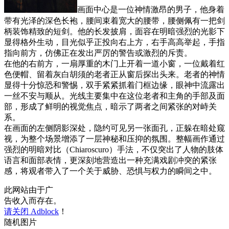
画面中心是一位神情激昂的男子，他身着
带有光泽的深色长袍，腰间束着宽大的腰带，腰侧佩有一把剑
柄装饰精致的短剑。他的长发披肩，面容在明暗强烈的光影下
显得格外生动，目光似乎正投向右上方，右手高高举起，手指
指向前方，仿佛正在发出严厉的警告或激烈的斥责。
在他的右前方，一扇厚重的木门上开着一道小窗，一位戴着红
色便帽、留着灰白胡须的老者正从窗后探出头来。老者的神情
显得十分惊恐和警惕，双手紧紧抓着门框边缘，眼神中流露出
一丝不安与顺从。光线主要集中在这位老者和主角的手部及面
部，形成了鲜明的视觉焦点，暗示了两者之间紧张的对峙关
系。
在画面的左侧阴影深处，隐约可见另一张面孔，正躲在暗处窥
视，为整个场景增添了一层神秘和压抑的氛围。整幅画作通过
强烈的明暗对比（Chiaroscuro）手法，不仅突出了人物的肢体
语言和面部表情，更深刻地营造出一种充满戏剧冲突的紧张
感，将观者带入了一个关于威胁、恐惧与权力的瞬间之中。
此网站由于广
告收入而存在。
请关闭 Adblock
！
随机图片