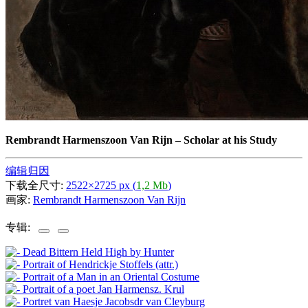
Rembrandt Harmenszoon Van Rijn
–
Scholar at his Study
编辑归因
下载全尺寸:
2522×2725 px (
1,2 Mb
)
画家:
Rembrandt Harmenszoon Van Rijn
专辑: