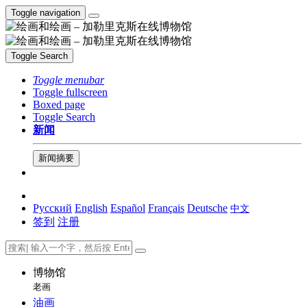
Toggle navigation
Toggle Search
Toggle menubar
Toggle fullscreen
Boxed page
Toggle Search
新闻
新闻摘要
Русский
English
Español
Français
Deutsche
中文
签到
注册
博物馆
老画
油画