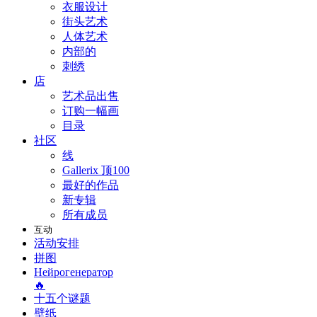
衣服设计
街头艺术
人体艺术
内部的
刺绣
店
艺术品出售
订购一幅画
目录
社区
线
Gallerix 顶100
最好的作品
新专辑
所有成员
互动
活动安排
拼图
Нейрогенератор
🔥
十五个谜题
壁纸