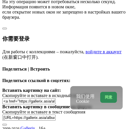
На эту операцию может потребоваться несколько секунд.
Информация появится в новом окне,
если открытие новых окон не запрещено в настройках вашего
браузера.
你需要登录
Для работы с коллекциями – пожалуйста,
войдите в аккаунт
(在新窗口中打开).
Поделиться | Встроить
Поделиться ссылкой в соцсетях:
Вставить картинку на сайт:
Скопируйте и вставьте в исходный код сайта
我们使用
同意
Cookie
Вставить картинку в сообщение на форум:
Скопируйте и вставьте в текст сообщения
Gallerix
16+
2009-2026