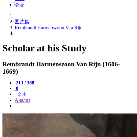
论坛
图片集
Rembrandt Harmenszoon Van Rijn
Scholar at his Study
Rembrandt Harmenszoon Van Rijn (1606-
1669)
213 / 368
0
文本
Анализ