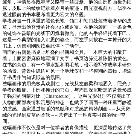
鬓角，神情显得既睿智又略带一丝疲惫。他的面部刻画极为细
腻，皮肤上的皱纹记录着岁月的痕迹，目光凝视前方，似乎在
透过眼前的书本思考着更为宏大的命题。
学者身披一件厚重的黑色长袍，领口和袖口处装饰着奢华的皮
草，显示出他尊贵的社会地位或财富。在他的颈间，一条金色
的链饰在昏暗的光线下闪烁着微光。他的右手轻轻托着下巴，
这是一个典型的陷入沉思的姿态，而左手则按在一本摊开的大
书上，仿佛刚刚阅读至此停下了动作。
画面的右侧是书桌上堆叠的书籍和文具。一本巨大的书敞开
着，上面密密麻麻地写满了文字，书页边缘泛着陈旧的黄色。
在书的旁边，有一个墨水瓶和羽毛笔，暗示着写作或学术研究
的场景。背景中隐约可见一个地球仪和一些模糊的器物，增添
了书房作为知识殿堂的氛围。
整幅画作的用光极具戏剧性，光线从左侧柔和地洒入，照亮了
学者的脸庞、手部和摊开的书页，与周围深沉暗黑的背景形成
了强烈的明暗对比（Chiaroscuro）。这种光影处理不仅突出了
人物的面部表情和沉思的神态，也赋予了画面一种庄重而静谧
的质感。画家通过细腻的笔触和对质感的精妙刻画 – – 从天鹅
绒的光泽到皮草的柔软 – – 营造出了一种真实可感的物理空
间。
这幅画作不仅仅是对一位学者的肖像描绘，更深层地传达了关
于知识、沉思以及人类精神世界的隐喻。它邀请观者一同进入