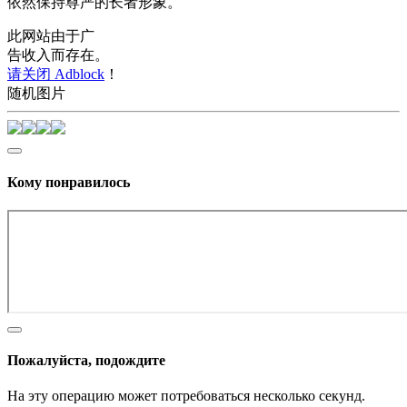
依然保持尊严的长者形象。
此网站由于广
告收入而存在。
请关闭 Adblock
！
随机图片
Кому понравилось
Пожалуйста, подождите
На эту операцию может потребоваться несколько секунд.