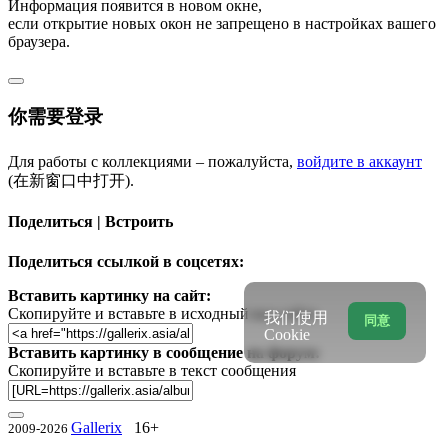
Информация появится в новом окне,
если открытие новых окон не запрещено в настройках вашего
браузера.
你需要登录
Для работы с коллекциями – пожалуйста,
войдите в аккаунт
(在新窗口中打开).
Поделиться | Встроить
Поделиться ссылкой в соцсетях:
Вставить картинку на сайт:
Скопируйте и вставьте в исходный код сайта
我们使用
同意
Cookie
Вставить картинку в сообщение на форум:
Скопируйте и вставьте в текст сообщения
Gallerix
16+
2009-2026