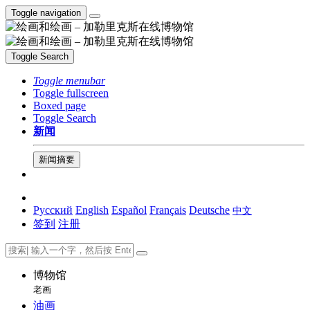
Toggle navigation
Toggle Search
Toggle menubar
Toggle fullscreen
Boxed page
Toggle Search
新闻
新闻摘要
Русский
English
Español
Français
Deutsche
中文
签到
注册
博物馆
老画
油画