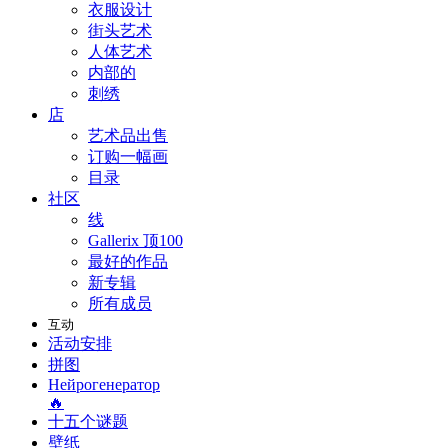
衣服设计
街头艺术
人体艺术
内部的
刺绣
店
艺术品出售
订购一幅画
目录
社区
线
Gallerix 顶100
最好的作品
新专辑
所有成员
互动
活动安排
拼图
Нейрогенератор
🔥
十五个谜题
壁纸