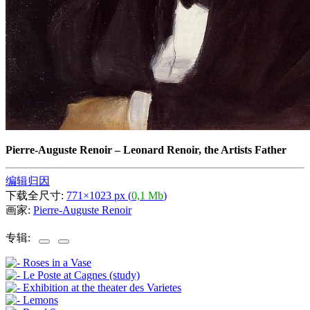
Pierre-Auguste Renoir
–
Leonard Renoir, the Artists Father
编辑归因
下载全尺寸:
771×1023 px (
0,1 Mb
)
画家:
Pierre-Auguste Renoir
专辑: