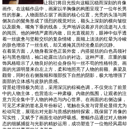
让我们将目光投向这幅沉稳而深刻的肖像
画作。在这幅作品中，画家以半胸像的构图呈现了一位年长男
性的形象。人物面部占据了画面的核心位置，光秃的头顶与两
侧灰白的鬓角形成了强烈的视觉对比，额头上深刻的横向皱纹
以及眼角、嘴角下垂的线条，无声地诉说着岁月的流逝与人生
的阅历。他的神情严肃而内敛，目光直视前方，眼神中似乎透
着一丝疲惫与坚毅交织的复杂情绪，面颊上淡淡的红晕为冷峻
的肤色增添了一丝生机，却又难掩其历经沧桑后的沉静。
在着装方面，人物身着深色正装外套，内搭挺括的白色高领衬
衫与黑色领结，袖口处露出洁白的衬边。这种严谨、庄重的服
饰风格暗示了人物良好的社会身份与一丝不苟的性格特质。画
面的光源明显来自左上方，柔和地照亮了人物的前额、鼻梁及
颧骨，同时在右侧脸颊和颈部投下自然的阴影，极大地增强了
面部的立体感与皮肤的质感。
背景处理得极为简洁，采用深沉的棕褐色调，不仅突出了前景
中的人物主体，也营造出一种肃穆、内敛的氛围，让观者的注
意力完全集中于人物的神态与内心世界。在画面的右侧边缘，
可见艺术家的签名及年份标记，笔触在头发与背景处显得尤为
松动写意，展现出对光影与质感的独特探索，既保留了肖像的
写实性，又赋予了画面生动的呼吸感。整幅作品通过对人物神
态的细腻捕捉与光影的精妙运用，成功塑造了一位饱经风霜却