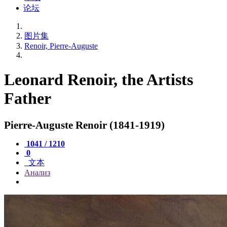
论坛
图片集
Renoir, Pierre-Auguste
Leonard Renoir, the Artists
Father
Pierre-Auguste Renoir (1841-1919)
1041 / 1210
0
文本
Анализ