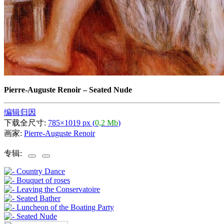
Pierre-Auguste Renoir
–
Seated Nude
编辑归因
下载全尺寸:
785×1019 px (
0,2 Mb
)
画家:
Pierre-Auguste Renoir
专辑: