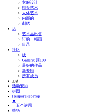
衣服设计
街头艺术
人体艺术
内部的
刺绣
店
艺术品出售
订购一幅画
目录
社区
线
Gallerix 顶100
最好的作品
新专辑
所有成员
互动
活动安排
拼图
Нейрогенератор
🔥
十五个谜题
壁纸