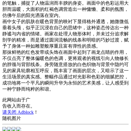
的笔触，捕捉了人物温润而丰腴的身姿。画面中的色彩运用大
胆而温暖，大面积的红褐色调营造出一种慵懒、柔和的氛围，
仿佛午后的阳光洒落在室内。
画中女子的肌肤在暖色背景的映衬下显得格外通透，她微微低
垂着头颅，似乎正沉浸在自己的思绪中，这种姿态传达出一种
静谧与内省的情绪。画家在处理人物形体时，并未过分追求解
剖学的精准，而是通过圆润流畅的线条和明暗的巧妙过渡，赋
予了身体一种如雕塑般厚重且富有弹性的质感。
那抹鲜艳的红色发带或头饰在画面中起到了画龙点睛的作用，
不仅点亮了整体偏暖色的色调，更将观者的视线引向人物修长
的脖颈与背部线条。身旁随意搭放的白色织物与背景中隐约可
见的家具轮廓相互呼应，既丰富了画面的层次，又暗示了这一
生活场景的真实感。整幅作品通过对光影和色彩的细腻把控，
成功地将一个平凡的瞬间升华为永恒的艺术美感，让人感受到
一种宁静而纯粹的和谐。
此网站由于广
告收入而存在。
请关闭 Adblock
！
随机图片