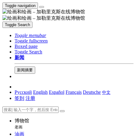
Toggle navigation
Toggle Search
Toggle menubar
Toggle fullscreen
Boxed page
Toggle Search
新闻
新闻摘要
Русский
English
Español
Français
Deutsche
中文
签到
注册
博物馆
老画
油画