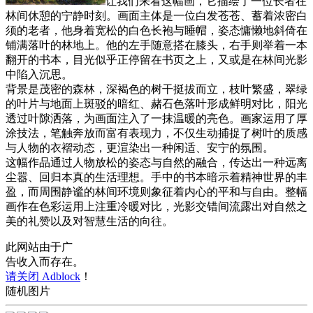
让我们来看这幅画，它描绘了一位长者在
林间休憩的宁静时刻。画面主体是一位白发苍苍、蓄着浓密白
须的老者，他身着宽松的白色长袍与睡帽，姿态慵懒地斜倚在
铺满落叶的林地上。他的左手随意搭在膝头，右手则举着一本
翻开的书本，目光似乎正停留在书页之上，又或是在林间光影
中陷入沉思。
背景是茂密的森林，深褐色的树干挺拔而立，枝叶繁盛，翠绿
的叶片与地面上斑驳的暗红、赭石色落叶形成鲜明对比，阳光
透过叶隙洒落，为画面注入了一抹温暖的亮色。画家运用了厚
涂技法，笔触奔放而富有表现力，不仅生动捕捉了树叶的质感
与人物的衣褶动态，更渲染出一种闲适、安宁的氛围。
这幅作品通过人物放松的姿态与自然的融合，传达出一种远离
尘嚣、回归本真的生活理想。手中的书本暗示着精神世界的丰
盈，而周围静谧的林间环境则象征着内心的平和与自由。整幅
画作在色彩运用上注重冷暖对比，光影交错间流露出对自然之
美的礼赞以及对智慧生活的向往。
此网站由于广
告收入而存在。
请关闭 Adblock
！
随机图片