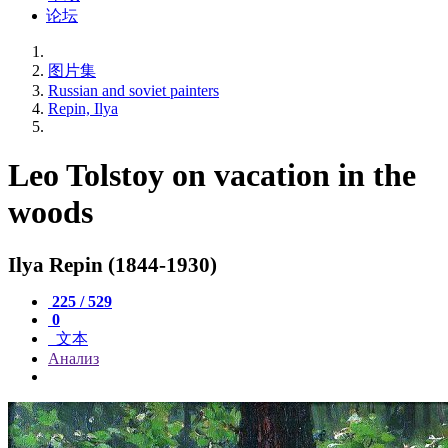
论坛
图片集
Russian and soviet painters
Repin, Ilya
Leo Tolstoy on vacation in the
woods
Ilya Repin (1844-1930)
225 / 529
0
文本
Анализ