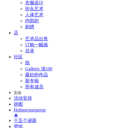
衣服设计
街头艺术
人体艺术
内部的
刺绣
店
艺术品出售
订购一幅画
目录
社区
线
Gallerix 顶100
最好的作品
新专辑
所有成员
互动
活动安排
拼图
Нейрогенератор
🔥
十五个谜题
壁纸