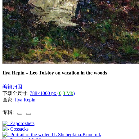
Ilya Repin
–
Leo Tolstoy on vacation in the woods
编辑归因
下载全尺寸:
788×1000 px (
0,3 Mb
)
画家:
Ilya Repin
专辑: