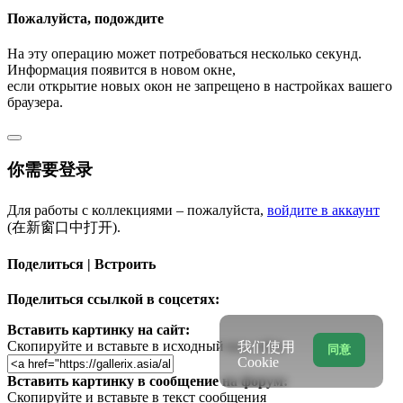
Пожалуйста, подождите
На эту операцию может потребоваться несколько секунд.
Информация появится в новом окне,
если открытие новых окон не запрещено в настройках вашего
браузера.
你需要登录
Для работы с коллекциями – пожалуйста,
войдите в аккаунт
(在新窗口中打开).
Поделиться | Встроить
Поделиться ссылкой в соцсетях:
Вставить картинку на сайт:
Скопируйте и вставьте в исходный код сайта
我们使用
同意
Cookie
Вставить картинку в сообщение на форум:
Скопируйте и вставьте в текст сообщения