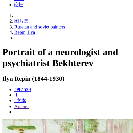
论坛
图片集
Russian and soviet painters
Repin, Ilya
Portrait of a neurologist and
psychiatrist Bekhterev
Ilya Repin (1844-1930)
99 / 529
1
文本
Анализ