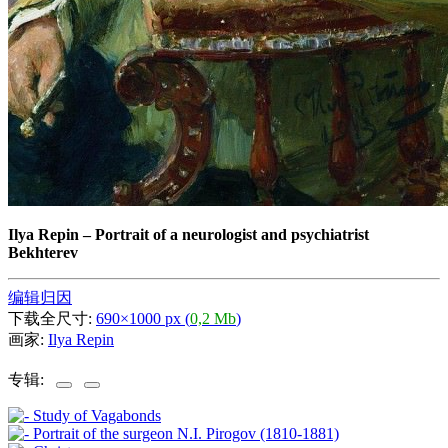
Ilya Repin
–
Portrait of a neurologist and psychiatrist
Bekhterev
编辑归因
下载全尺寸:
690×1000 px (
0,2 Mb
)
画家:
Ilya Repin
专辑: