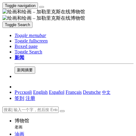
Toggle navigation
Toggle Search
Toggle menubar
Toggle fullscreen
Boxed page
Toggle Search
新闻
新闻摘要
Русский
English
Español
Français
Deutsche
中文
签到
注册
博物馆
老画
油画