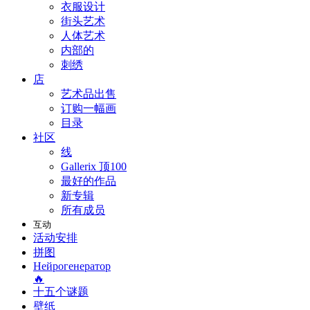
衣服设计
街头艺术
人体艺术
内部的
刺绣
店
艺术品出售
订购一幅画
目录
社区
线
Gallerix 顶100
最好的作品
新专辑
所有成员
互动
活动安排
拼图
Нейрогенератор
🔥
十五个谜题
壁纸