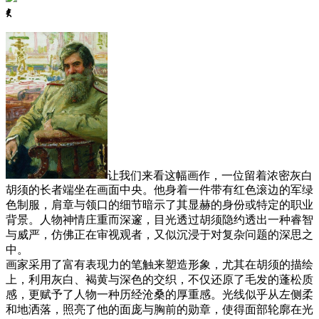
ꈅ
让我们来看这幅画作，一位留着浓密灰白
胡须的长者端坐在画面中央。他身着一件带有红色滚边的军绿
色制服，肩章与领口的细节暗示了其显赫的身份或特定的职业
背景。人物神情庄重而深邃，目光透过胡须隐约透出一种睿智
与威严，仿佛正在审视观者，又似沉浸于对复杂问题的深思之
中。
画家采用了富有表现力的笔触来塑造形象，尤其在胡须的描绘
上，利用灰白、褐黄与深色的交织，不仅还原了毛发的蓬松质
感，更赋予了人物一种历经沧桑的厚重感。光线似乎从左侧柔
和地洒落，照亮了他的面庞与胸前的勋章，使得面部轮廓在光